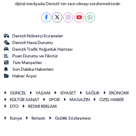
dijital medyada Denizli'nin sesi olmayı sürdürmektedir.
Denizli Nöbetçi Eczaneler
Denizli Hava Durumu
Denizli Trafik Yoğunluk Haritası
Puan Durumu ve Fikstür
Tüm Manşetler
Son Dakika Haberleri
Haber Arşivi
GÜNCEL
YAŞAM
SİYASET
SAĞLIK
EKONOMİ
KÜLTÜR SANAT
SPOR
MAGAZİN
ÖZEL HABER
DTO
RESMİ REKLAM
Künye
İletişim
Gizlilik Sözleşmesi