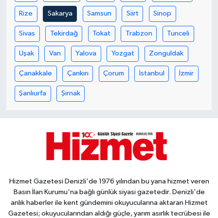
Rize
Sakarya
Samsun
Siirt
Sinop
Sivas
Tekirdağ
Tokat
Trabzon
Tunceli
Uşak
Van
Yalova
Yozgat
Zonguldak
Çanakkale
Çankırı
Çorum
İstanbul
İzmir
Şanlıurfa
Şırnak
Hizmet Gazetesi Denizli'de 1976 yılından bu yana hizmet veren
Basın İlan Kurumu'na bağlı günlük siyasi gazetedir. Denizli'de
anlık haberler ile kent gündemini okuyucularına aktaran Hizmet
Gazetesi; okuyucularından aldığı güçle, yarım asırlık tecrübesi ile