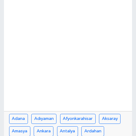
ÖZEL HABER
DTO
RESMİ REKLAM
Adana
Adıyaman
Afyonkarahisar
Aksaray
Amasya
Ankara
Antalya
Ardahan