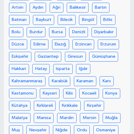
Artvin
Aydın
Ağrı
Balıkesir
Bartın
Batman
Bayburt
Bilecik
Bingöl
Bitlis
Bolu
Burdur
Bursa
Denizli
Diyarbakır
Düzce
Edirne
Elazığ
Erzincan
Erzurum
Eskişehir
Gaziantep
Giresun
Gümüşhane
Hakkari
Hatay
Isparta
Iğdır
Kahramanmaraş
Karabük
Karaman
Kars
Kastamonu
Kayseri
Kilis
Kocaeli
Konya
Kütahya
Kırklareli
Kırıkkale
Kırşehir
Malatya
Manisa
Mardin
Mersin
Muğla
Muş
Nevşehir
Niğde
Ordu
Osmaniye