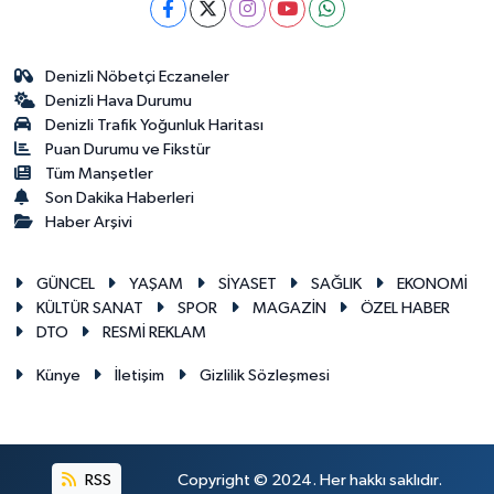
Denizli Nöbetçi Eczaneler
Denizli Hava Durumu
Denizli Trafik Yoğunluk Haritası
Puan Durumu ve Fikstür
Tüm Manşetler
Son Dakika Haberleri
Haber Arşivi
GÜNCEL
YAŞAM
SİYASET
SAĞLIK
EKONOMİ
KÜLTÜR SANAT
SPOR
MAGAZİN
ÖZEL HABER
DTO
RESMİ REKLAM
Künye
İletişim
Gizlilik Sözleşmesi
RSS
Copyright © 2024. Her hakkı saklıdır.