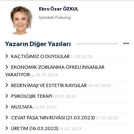
Ebru Özer ÖZKUL
İçimdeki Psikoloji
Yazarın Diğer Yazıları
KAÇTIĞIMIZ O DUYGULAR
11.08.2024
EKONOMİK ZORLANMA ÖFKELİ İNSANLAR
YARATIYOR…
16.07.2024
BEDEN İMAJI VE ESTETİK KAYGILAR
06.07.2024
PSİKOLOJİK TERAPİ
05.01.2024
MUSTAFA
23.03.2023
CEVAT PAŞA'NIN RÜYÂSI (21.03.2023)
21.03.2023
ÜRETİM (16.03.2023)
16.03.2023