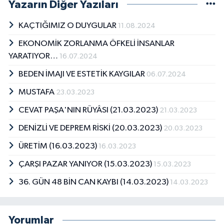
Yazarın Diğer Yazıları
KAÇTIĞIMIZ O DUYGULAR
11.08.2024
EKONOMİK ZORLANMA ÖFKELİ İNSANLAR
YARATIYOR…
16.07.2024
BEDEN İMAJI VE ESTETİK KAYGILAR
06.07.2024
MUSTAFA
23.03.2023
CEVAT PAŞA'NIN RÜYÂSI (21.03.2023)
21.03.2023
DENİZLİ VE DEPREM RİSKİ (20.03.2023)
20.03.2023
ÜRETİM (16.03.2023)
16.03.2023
ÇARŞI PAZAR YANIYOR (15.03.2023)
15.03.2023
36. GÜN 48 BİN CAN KAYBI (14.03.2023)
14.03.2023
Yorumlar