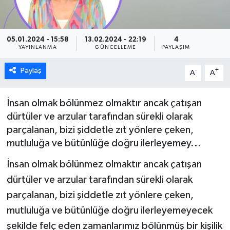
ÖZEL HABER
05.01.2024 - 15:58
13.02.2024 - 22:19
4
DTO
YAYINLANMA
GÜNCELLEME
PAYLAŞIM
RESMİ REKLAM
Paylaş
-
+
A
A
İnsan olmak bölünmez olmaktır ancak çatışan
dürtüler ve arzular tarafından sürekli olarak
parçalanan, bizi şiddetle zıt yönlere çeken,
mutluluğa ve bütünlüğe doğru ilerleyemey...
İnsan olmak bölünmez olmaktır ancak çatışan
dürtüler ve arzular tarafından sürekli olarak
parçalanan, bizi şiddetle zıt yönlere çeken,
mutluluğa ve bütünlüğe doğru ilerleyemeyecek
şekilde felç eden zamanlarımız bölünmüş bir kişilik