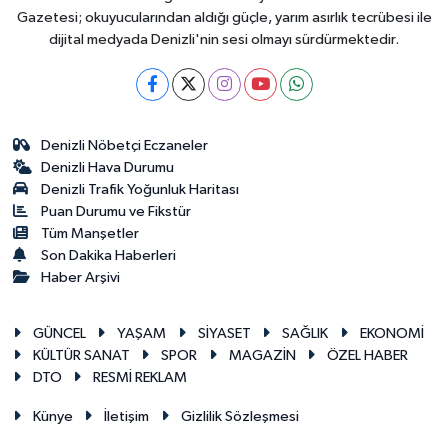
Gazetesi; okuyucularından aldığı güçle, yarım asırlık tecrübesi ile
dijital medyada Denizli'nin sesi olmayı sürdürmektedir.
Denizli Nöbetçi Eczaneler
Denizli Hava Durumu
Denizli Trafik Yoğunluk Haritası
Puan Durumu ve Fikstür
Tüm Manşetler
Son Dakika Haberleri
Haber Arşivi
GÜNCEL
YAŞAM
SİYASET
SAĞLIK
EKONOMİ
KÜLTÜR SANAT
SPOR
MAGAZİN
ÖZEL HABER
DTO
RESMİ REKLAM
Künye
İletişim
Gizlilik Sözleşmesi