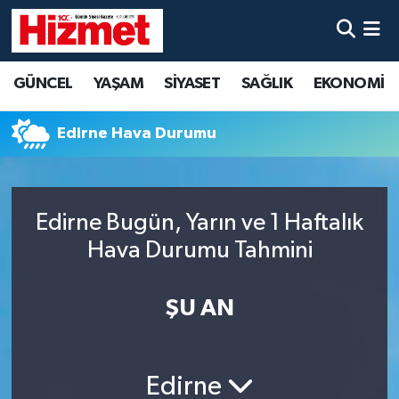
GÜNCEL
Denizli Nöbetçi Eczaneler
GÜNCEL
YAŞAM
SİYASET
SAĞLIK
EKONOMİ
YAŞAM
Denizli Hava Durumu
Edirne Hava Durumu
SİYASET
Denizli Trafik Yoğunluk Haritası
SAĞLIK
Süper Lig Puan Durumu ve Fikstür
Edirne Bugün, Yarın ve 1 Haftalık
Hava Durumu Tahmini
EKONOMİ
Tüm Manşetler
KÜLTÜR SANAT
Son Dakika Haberleri
ŞU AN
SPOR
Haber Arşivi
Edirne
MAGAZİN