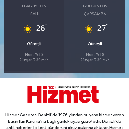
11 AĞUSTOS
12 AĞUSTOS
SALI
ÇARŞAMBA
°
°
26
27
Güneşli
Güneşli
Nem: %35
Nem: %36
Rüzgar: 7.39 m/s
Rüzgar: 7.39 m/s
Hizmet Gazetesi Denizli'de 1976 yılından bu yana hizmet veren
Basın İlan Kurumu'na bağlı günlük siyasi gazetedir. Denizli'de
anlık haberler ile kent gündemini okuyucularına aktaran Hizmet