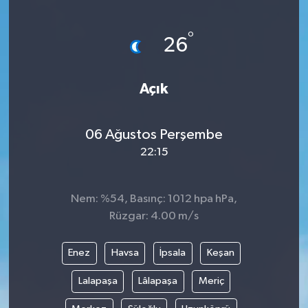
ÖZEL HABER
°
26
DTO
Açık
RESMİ REKLAM
06 Ağustos Perşembe
22:15
Nem: %54, Basınç: 1012 hpa hPa,
Rüzgar: 4.00 m/s
Enez
Havsa
İpsala
Keşan
Lalapaşa
Lâlapaşa
Meriç