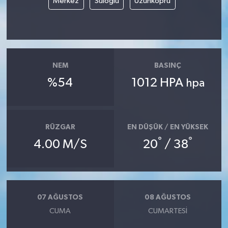
Merkez
Süloğlu
Uzunköprü
NEM
BASINÇ
%54
1012 HPA
hpa
RÜZGAR
EN DÜŞÜK / EN YÜKSEK
°
°
4.00 M/S
20
/ 38
07 AĞUSTOS
08 AĞUSTOS
CUMA
CUMARTESI