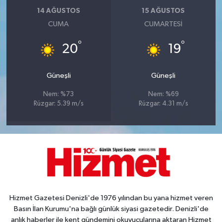
14 AĞUSTOS
15 AĞUSTOS
CUMA
CUMARTESI
°
°
20
19
Güneşli
Güneşli
Nem: %73
Nem: %69
Rüzgar: 5.39 m/s
Rüzgar: 4.31 m/s
Hizmet Gazetesi Denizli'de 1976 yılından bu yana hizmet veren
Basın İlan Kurumu'na bağlı günlük siyasi gazetedir. Denizli'de
anlık haberler ile kent gündemini okuyucularına aktaran Hizmet