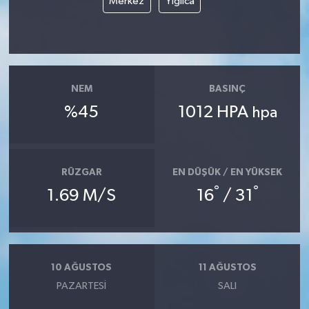
Merkez
Yığılca
NEM
BASINÇ
%45
1012 HPA
hpa
RÜZGAR
EN DÜŞÜK / EN YÜKSEK
°
°
1.69 M/S
16
/ 31
10 AĞUSTOS
11 AĞUSTOS
PAZARTESI
SALI