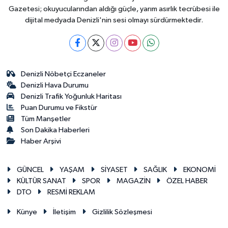
Gazetesi; okuyucularından aldığı güçle, yarım asırlık tecrübesi ile
dijital medyada Denizli'nin sesi olmayı sürdürmektedir.
Denizli Nöbetçi Eczaneler
Denizli Hava Durumu
Denizli Trafik Yoğunluk Haritası
Puan Durumu ve Fikstür
Tüm Manşetler
Son Dakika Haberleri
Haber Arşivi
GÜNCEL
YAŞAM
SİYASET
SAĞLIK
EKONOMİ
KÜLTÜR SANAT
SPOR
MAGAZİN
ÖZEL HABER
DTO
RESMİ REKLAM
Künye
İletişim
Gizlilik Sözleşmesi