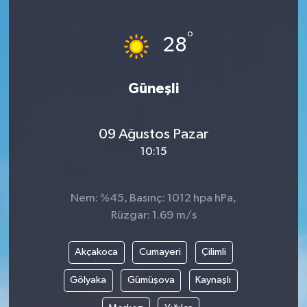
ÖZEL HABER
°
28
DTO
Güneşli
RESMİ REKLAM
09 Ağustos Pazar
10:15
Nem: %45, Basınç: 1012 hpa hPa,
Rüzgar: 1.69 m/s
Akçakoca
Cumayeri
Çilimli
Gölyaka
Gümüşova
Kaynaşlı