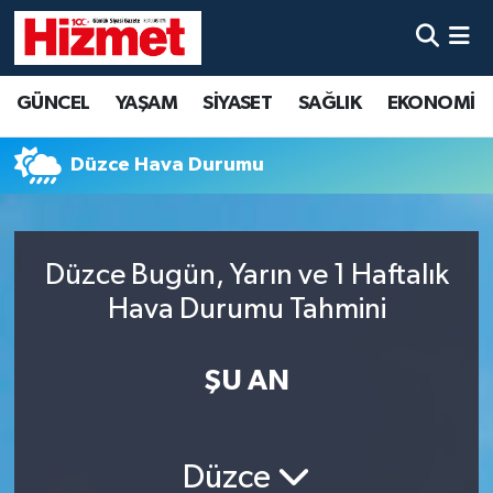
GÜNCEL
Denizli Nöbetçi Eczaneler
GÜNCEL
YAŞAM
SİYASET
SAĞLIK
EKONOMİ
YAŞAM
Denizli Hava Durumu
Düzce Hava Durumu
SİYASET
Denizli Trafik Yoğunluk Haritası
SAĞLIK
Süper Lig Puan Durumu ve Fikstür
Düzce Bugün, Yarın ve 1 Haftalık
Hava Durumu Tahmini
EKONOMİ
Tüm Manşetler
KÜLTÜR SANAT
Son Dakika Haberleri
ŞU AN
SPOR
Haber Arşivi
Düzce
MAGAZİN