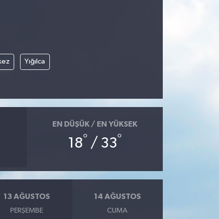
kez
Yığılca
EN DÜŞÜK / EN YÜKSEK
°
°
18
/ 33
13 AĞUSTOS
14 AĞUSTOS
PERŞEMBE
CUMA