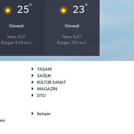
°
°
25
23
Güneşli
Güneşli
Nem: %31
Nem: %37
Rüzgar: 8.69 m/s
Rüzgar: 7.61 m/s
YAŞAM
SAĞLIK
KÜLTÜR SANAT
MAGAZİN
DTO
İletişim
esi