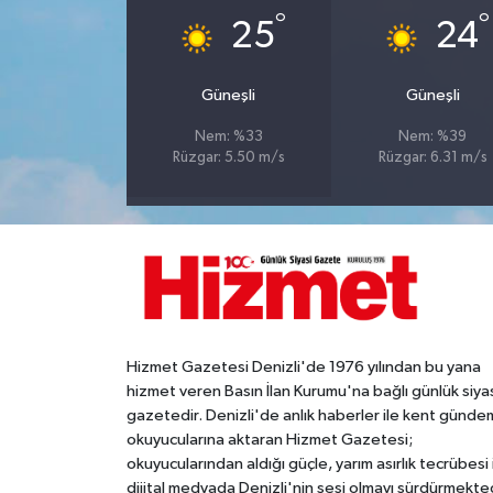
°
°
25
24
Güneşli
Güneşli
Nem: %33
Nem: %39
Rüzgar: 5.50 m/s
Rüzgar: 6.31 m/s
Hizmet Gazetesi Denizli'de 1976 yılından bu yana
hizmet veren Basın İlan Kurumu'na bağlı günlük siya
gazetedir. Denizli'de anlık haberler ile kent gündem
okuyucularına aktaran Hizmet Gazetesi;
okuyucularından aldığı güçle, yarım asırlık tecrübesi 
dijital medyada Denizli'nin sesi olmayı sürdürmekted