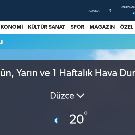
EKONOMİ
KÜLTÜR SANAT
SPOR
MAGAZİN
ÖZEL
u
n, Yarın ve 1 Haftalık Hava D
Düzce
°
20