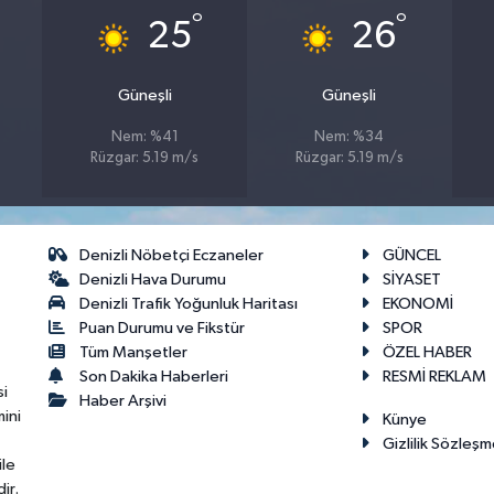
°
°
25
26
Güneşli
Güneşli
Nem: %41
Nem: %34
Rüzgar: 5.19 m/s
Rüzgar: 5.19 m/s
Denizli Nöbetçi Eczaneler
GÜNCEL
Denizli Hava Durumu
SİYASET
Denizli Trafik Yoğunluk Haritası
EKONOMİ
Puan Durumu ve Fikstür
SPOR
Tüm Manşetler
ÖZEL HABER
Son Dakika Haberleri
RESMİ REKLAM
si
Haber Arşivi
ini
Künye
Gizlilik Sözleşm
ile
ir.