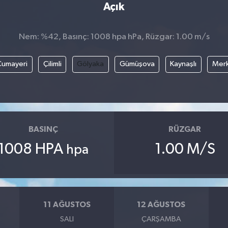
Açık
Nem: %42, Basınç: 1008 hpa hPa, Rüzgar: 1.00 m/s
Cumayeri
Çilimli
Gölyaka
Gümüşova
Kaynaşlı
Mer
BASINÇ
RÜZGAR
1008 HPA
1.00 M/S
hpa
11 AĞUSTOS
12 AĞUSTOS
SALI
ÇARŞAMBA