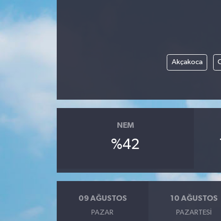
ÖZEL HABER
DTO
Akçakoca
RESMİ REKLAM
NEM
%42
09 AĞUSTOS
10 AĞUSTOS
PAZAR
PAZARTESI