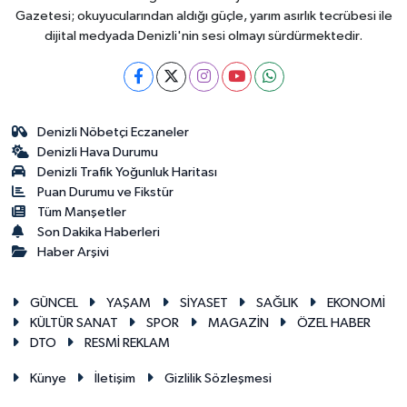
Gazetesi; okuyucularından aldığı güçle, yarım asırlık tecrübesi ile
dijital medyada Denizli'nin sesi olmayı sürdürmektedir.
Denizli Nöbetçi Eczaneler
Denizli Hava Durumu
Denizli Trafik Yoğunluk Haritası
Puan Durumu ve Fikstür
Tüm Manşetler
Son Dakika Haberleri
Haber Arşivi
GÜNCEL
YAŞAM
SİYASET
SAĞLIK
EKONOMİ
KÜLTÜR SANAT
SPOR
MAGAZİN
ÖZEL HABER
DTO
RESMİ REKLAM
Künye
İletişim
Gizlilik Sözleşmesi