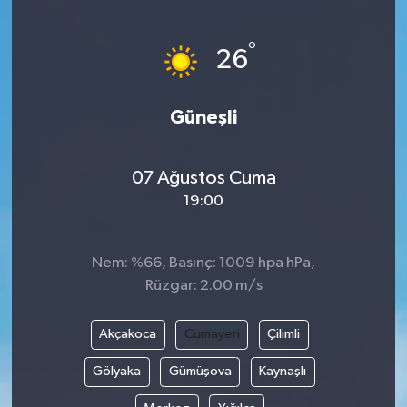
ÖZEL HABER
°
26
DTO
Güneşli
RESMİ REKLAM
07 Ağustos Cuma
19:00
Nem: %66, Basınç: 1009 hpa hPa,
Rüzgar: 2.00 m/s
Akçakoca
Cumayeri
Çilimli
Gölyaka
Gümüşova
Kaynaşlı