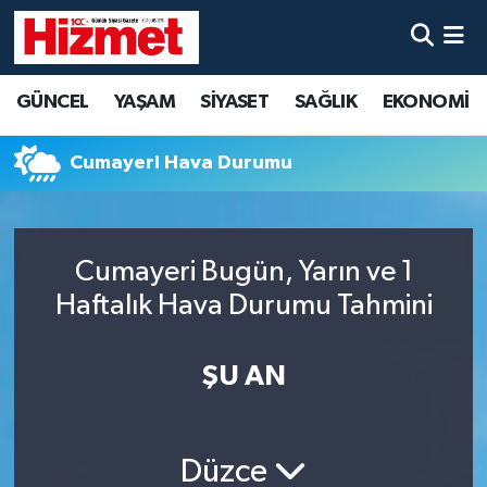
GÜNCEL
Denizli Nöbetçi Eczaneler
GÜNCEL
YAŞAM
SİYASET
SAĞLIK
EKONOMİ
YAŞAM
Denizli Hava Durumu
Cumayeri Hava Durumu
SİYASET
Denizli Trafik Yoğunluk Haritası
SAĞLIK
Süper Lig Puan Durumu ve Fikstür
Cumayeri Bugün, Yarın ve 1
Haftalık Hava Durumu Tahmini
EKONOMİ
Tüm Manşetler
KÜLTÜR SANAT
Son Dakika Haberleri
ŞU AN
SPOR
Haber Arşivi
Düzce
MAGAZİN