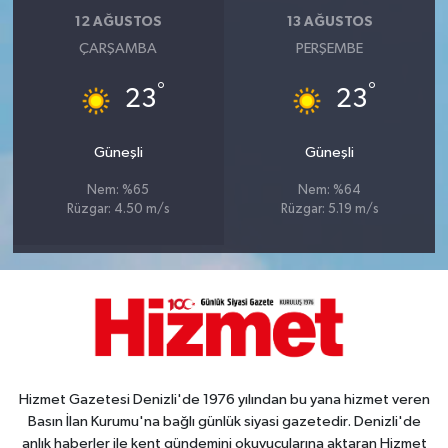
12 AĞUSTOS
13 AĞUSTOS
ÇARŞAMBA
PERŞEMBE
°
°
23
23
Güneşli
Güneşli
Nem: %65
Nem: %64
Rüzgar: 4.50 m/s
Rüzgar: 5.19 m/s
Hizmet Gazetesi Denizli'de 1976 yılından bu yana hizmet veren
Basın İlan Kurumu'na bağlı günlük siyasi gazetedir. Denizli'de
anlık haberler ile kent gündemini okuyucularına aktaran Hizmet