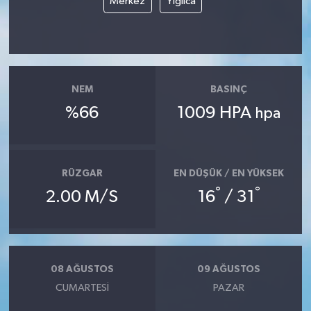
Merkez
Yığılca
NEM
BASINÇ
%66
1009 HPA
hpa
RÜZGAR
EN DÜŞÜK / EN YÜKSEK
°
°
2.00 M/S
16
/ 31
08 AĞUSTOS
09 AĞUSTOS
CUMARTESI
PAZAR