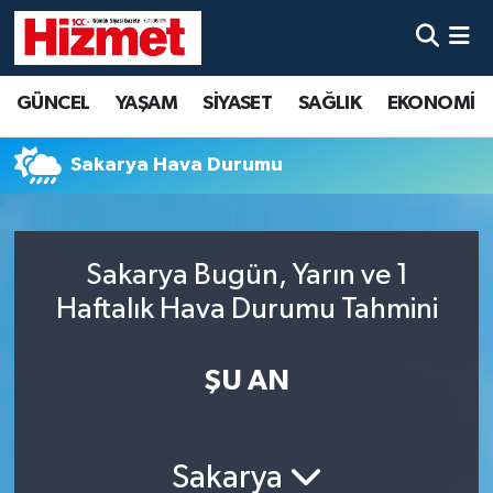
GÜNCEL
Denizli Nöbetçi Eczaneler
GÜNCEL
YAŞAM
SİYASET
SAĞLIK
EKONOMİ
YAŞAM
Denizli Hava Durumu
Sakarya Hava Durumu
SİYASET
Denizli Trafik Yoğunluk Haritası
SAĞLIK
Süper Lig Puan Durumu ve Fikstür
Sakarya Bugün, Yarın ve 1
Haftalık Hava Durumu Tahmini
EKONOMİ
Tüm Manşetler
KÜLTÜR SANAT
Son Dakika Haberleri
ŞU AN
SPOR
Haber Arşivi
Sakarya
MAGAZİN