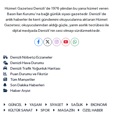
Hizmet Gazetesi Denizli'de 1976 yılından bu yana hizmet veren
Basın İlan Kurumu'na bağlı günlük siyasi gazetedir. Denizli'de
anlık haberler ile kent gündemini okuyucularına aktaran Hizmet
Gazetesi; okuyucularından aldığı güçle, yarım asırlık tecrübesi ile
dijital medyada Denizli'nin sesi olmayı sürdürmektedir.
Denizli Nöbetçi Eczaneler
Denizli Hava Durumu
Denizli Trafik Yoğunluk Haritası
Puan Durumu ve Fikstür
Tüm Manşetler
Son Dakika Haberleri
Haber Arşivi
GÜNCEL
YAŞAM
SİYASET
SAĞLIK
EKONOMİ
KÜLTÜR SANAT
SPOR
MAGAZİN
ÖZEL HABER