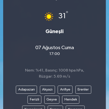
ÖZEL HABER
°
31
DTO
Güneşli
RESMİ REKLAM
07 Ağustos Cuma
17:00
Nem: %41, Basınç: 1008 hpa hPa,
Rüzgar: 5.69 m/s
Adapazarı
Akyazı
Arifiye
Erenler
Ferizli
Geyve
Hendek