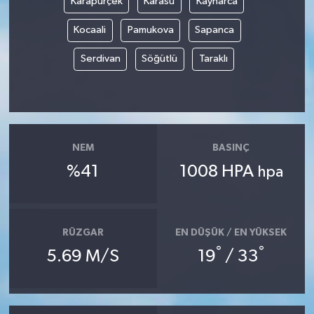
Karapürçek
Karasu
Kaynarca
Kocaali
Pamukova
Sapanca
Serdivan
Söğütlü
Taraklı
NEM
BASINÇ
%41
1008 HPA
hpa
RÜZGAR
EN DÜŞÜK / EN YÜKSEK
°
°
5.69 M/S
19
/ 33