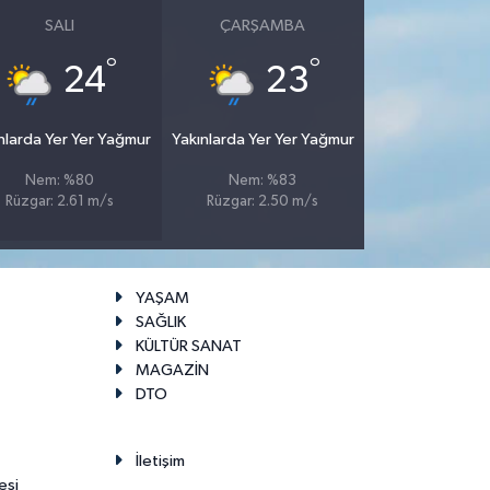
SALI
ÇARŞAMBA
°
°
24
23
nlarda Yer Yer Yağmur
Yakınlarda Yer Yer Yağmur
Nem: %80
Nem: %83
Rüzgar: 2.61 m/s
Rüzgar: 2.50 m/s
YAŞAM
SAĞLIK
KÜLTÜR SANAT
MAGAZİN
DTO
İletişim
esi