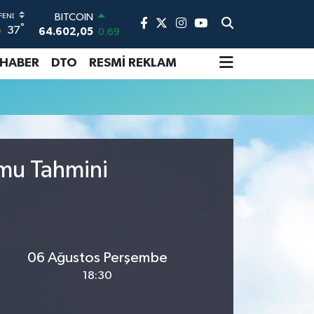
BITCOIN
°
37
64.602,05
0.69
DOLAR
47,6006
0.06
 HABER
DTO
RESMİ REKLAM
EURO
55,0250
0.02
STERLİN
64,2398
0.2
GRAM ALTIN
6513.94
0.32
umu Tahmini
BİST100
13.768
48
06 Ağustos Perşembe
18:30