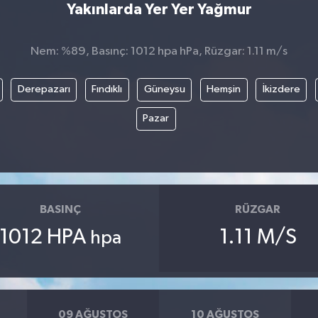
Yakınlarda Yer Yer Yağmur
Nem: %89, Basınç: 1012 hpa hPa, Rüzgar: 1.11 m/s
Derepazarı
Fındıklı
Güneysu
Hemşin
İkizdere
Pazar
BASINÇ
RÜZGAR
1012 HPA
1.11 M/S
hpa
09 AĞUSTOS
10 AĞUSTOS