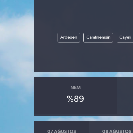
ÖZEL HABER
DTO
Ardeşen
Çamlıhemşin
Çayeli
RESMİ REKLAM
NEM
%89
07 AĞUSTOS
08 AĞUSTOS