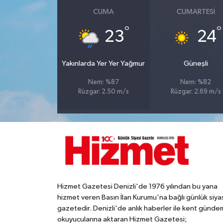
CUMA
CUMARTESI
°
°
23
24
Yakınlarda Yer Yer Yağmur
Güneşli
Nem: %87
Nem: %82
Rüzgar: 2.50 m/s
Rüzgar: 2.69 m/s
Hizmet Gazetesi Denizli'de 1976 yılından bu yana
hizmet veren Basın İlan Kurumu'na bağlı günlük siya
gazetedir. Denizli'de anlık haberler ile kent gündem
okuyucularına aktaran Hizmet Gazetesi;