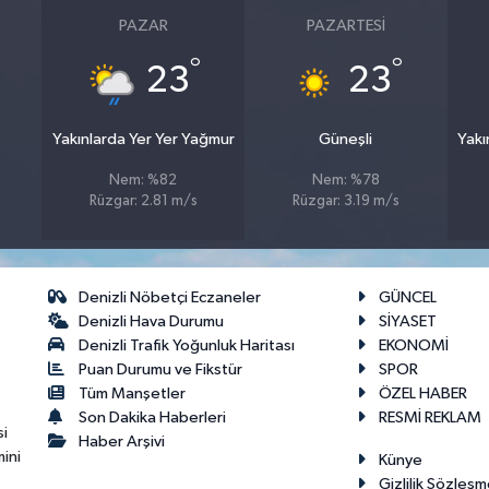
PAZAR
PAZARTESI
°
°
23
23
Yakınlarda Yer Yer Yağmur
Güneşli
Yakı
Nem: %82
Nem: %78
Rüzgar: 2.81 m/s
Rüzgar: 3.19 m/s
Denizli Nöbetçi Eczaneler
GÜNCEL
Denizli Hava Durumu
SİYASET
Denizli Trafik Yoğunluk Haritası
EKONOMİ
Puan Durumu ve Fikstür
SPOR
Tüm Manşetler
ÖZEL HABER
Son Dakika Haberleri
RESMİ REKLAM
si
Haber Arşivi
ini
Künye
Gizlilik Sözleşm