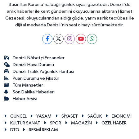
Basın İlan Kurumu'na bağlı günlük siyasi gazetedir. Denizli'de
anlık haberler ile kent gündemini okuyucularına aktaran Hizmet
Gazetesi; okuyucularından aldığı güçle, yarım asırlık tecrübesi ile
dijital medyada Denizli'nin sesi olmayı sürdürmektedir.
Denizli Nöbetçi Eczaneler
Denizli Hava Durumu
Denizli Trafik Yoğunluk Haritası
Puan Durumu ve Fikstür
Tüm Manşetler
Son Dakika Haberleri
Haber Arşivi
GÜNCEL
YAŞAM
SİYASET
SAĞLIK
EKONOMİ
KÜLTÜR SANAT
SPOR
MAGAZİN
ÖZEL HABER
DTO
RESMİ REKLAM