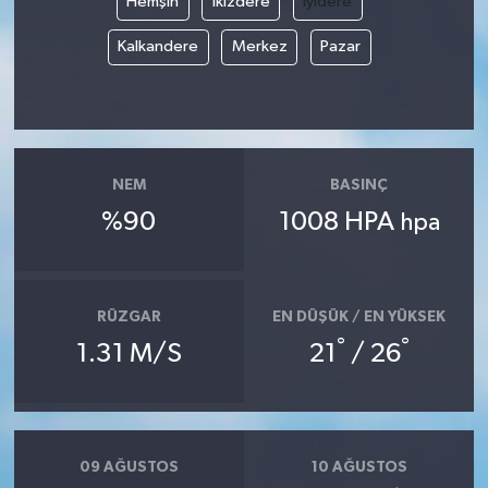
Hemşin
İkizdere
İyidere
Kalkandere
Merkez
Pazar
NEM
BASINÇ
%90
1008 HPA
hpa
RÜZGAR
EN DÜŞÜK / EN YÜKSEK
°
°
1.31 M/S
21
/ 26
09 AĞUSTOS
10 AĞUSTOS