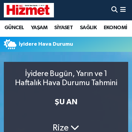
GÜNCEL
Denizli Nöbetçi Eczaneler
GÜNCEL
YAŞAM
SİYASET
SAĞLIK
EKONOMİ
YAŞAM
Denizli Hava Durumu
İyidere Hava Durumu
SİYASET
Denizli Trafik Yoğunluk Haritası
SAĞLIK
Süper Lig Puan Durumu ve Fikstür
İyidere Bugün, Yarın ve 1
Haftalık Hava Durumu Tahmini
EKONOMİ
Tüm Manşetler
KÜLTÜR SANAT
Son Dakika Haberleri
ŞU AN
SPOR
Haber Arşivi
Rize
MAGAZİN