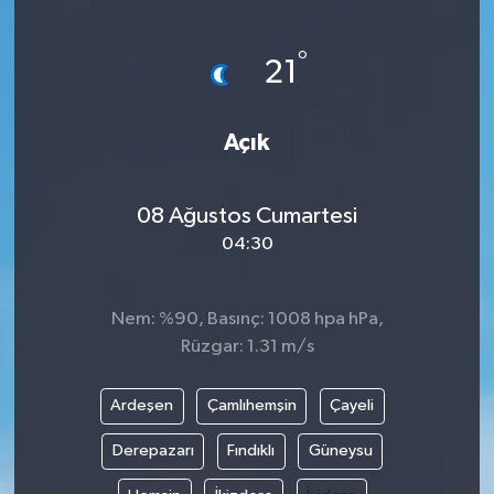
ÖZEL HABER
°
21
DTO
Açık
RESMİ REKLAM
08 Ağustos Cumartesi
04:30
Nem: %90, Basınç: 1008 hpa hPa,
Rüzgar: 1.31 m/s
Ardeşen
Çamlıhemşin
Çayeli
Derepazarı
Fındıklı
Güneysu