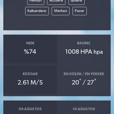
Hemşin
İkizdere
İyidere
Kalkandere
Merkez
Pazar
NEM
BASINÇ
%74
1008 HPA
hpa
RÜZGAR
EN DÜŞÜK / EN YÜKSEK
°
°
2.61 M/S
20
/ 27
09 AĞUSTOS
10 AĞUSTOS