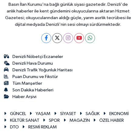
Basın İlan Kurumu'na bağlı günlük siyasi gazetedir. Denizli'de
anlık haberler ile kent gündemini okuyucularına aktaran Hizmet
Gazetesi; okuyucularından aldığı güçle, yarım asırlık tecrübesi ile
dijital medyada Denizli'nin sesi olmayı sürdürmektedir.
Denizli Nöbetçi Eczaneler
Denizli Hava Durumu
Denizli Trafik Yoğunluk Haritası
Puan Durumu ve Fikstür
Tüm Manşetler
Son Dakika Haberleri
Haber Arşivi
GÜNCEL
YAŞAM
SİYASET
SAĞLIK
EKONOMİ
KÜLTÜR SANAT
SPOR
MAGAZİN
ÖZEL HABER
DTO
RESMİ REKLAM