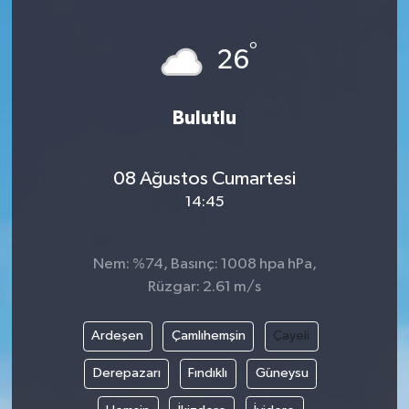
ÖZEL HABER
°
26
DTO
Bulutlu
RESMİ REKLAM
08 Ağustos Cumartesi
14:45
Nem: %74, Basınç: 1008 hpa hPa,
Rüzgar: 2.61 m/s
Ardeşen
Çamlıhemşin
Çayeli
Derepazarı
Fındıklı
Güneysu