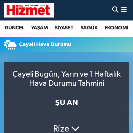
GÜNCEL
Denizli Nöbetçi Eczaneler
GÜNCEL
YAŞAM
SİYASET
SAĞLIK
EKONOMİ
YAŞAM
Denizli Hava Durumu
Çayeli Hava Durumu
SİYASET
Denizli Trafik Yoğunluk Haritası
SAĞLIK
Süper Lig Puan Durumu ve Fikstür
Çayeli Bugün, Yarın ve 1 Haftalık
Hava Durumu Tahmini
EKONOMİ
Tüm Manşetler
KÜLTÜR SANAT
Son Dakika Haberleri
ŞU AN
SPOR
Haber Arşivi
Rize
MAGAZİN