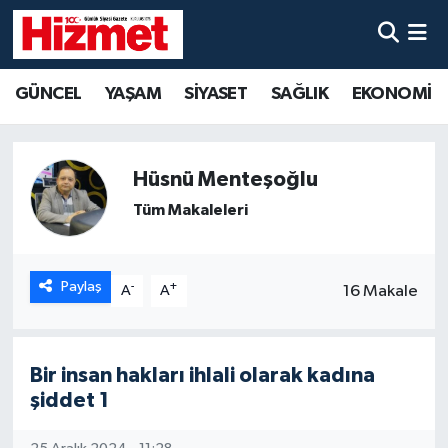
GÜNCEL
Denizli Nöbetçi Eczaneler
GÜNCEL
YAŞAM
SİYASET
SAĞLIK
EKONOMİ
YAŞAM
Denizli Hava Durumu
SİYASET
Denizli Trafik Yoğunluk Haritası
Hüsnü Menteşoğlu
Tüm Makaleleri
SAĞLIK
Süper Lig Puan Durumu ve Fikstür
EKONOMİ
Tüm Manşetler
Paylaş
-
+
16 Makale
A
A
KÜLTÜR SANAT
Son Dakika Haberleri
Bir insan hakları ihlali olarak kadına
SPOR
Haber Arşivi
şiddet 1
MAGAZİN