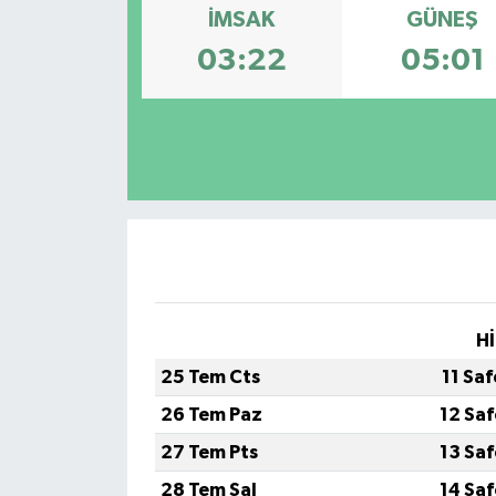
İMSAK
GÜNEŞ
ÖZEL HABER
03:22
05:01
DTO
RESMİ REKLAM
Hİ
25 Tem Cts
11 Sa
26 Tem Paz
12 Sa
27 Tem Pts
13 Sa
28 Tem Sal
14 Sa