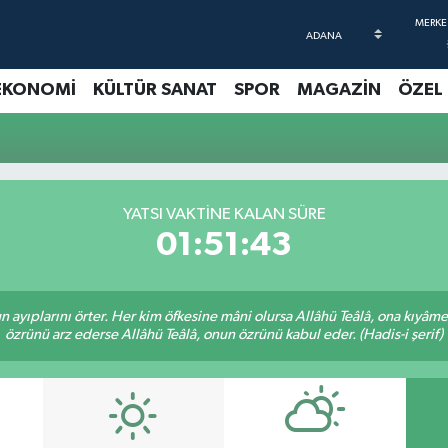
EKONOMİ
KÜLTÜR SANAT
SPOR
MAGAZİN
ÖZEL
YATSI VAKTINE KALAN SÜRE
01:51:43
nun ayıplarını örter. Her kim öfkesine mâni olursa Allâhü Teâlâ, ona kıyâ
özrünü arz ederse Allâhü Teâlâ, onun özrünü kabul eder. (Hadis-i şerif)