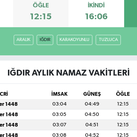
ÖĞLE
İKINDI
12:15
16:06
ARALIK
IĞDIR
KARAKOYUNLU
TUZLUCA
IĞDIR AYLIK NAMAZ VAKITLERI
CRİ
İMSAK
GÜNEŞ
ÖĞLE
fer 1448
03:04
04:49
12:15
fer 1448
03:05
04:50
12:15
fer 1448
03:07
04:51
12:15
fer 1448
03:08
04:52
12:15