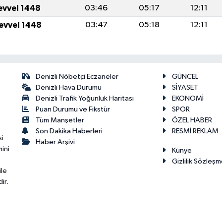
levvel 1448
03:46
05:17
12:11
levvel 1448
03:47
05:18
12:11
Denizli Nöbetçi Eczaneler
GÜNCEL
Denizli Hava Durumu
SİYASET
Denizli Trafik Yoğunluk Haritası
EKONOMİ
Puan Durumu ve Fikstür
SPOR
Tüm Manşetler
ÖZEL HABER
Son Dakika Haberleri
RESMİ REKLAM
si
Haber Arşivi
ini
Künye
Gizlilik Sözleşm
ile
ir.