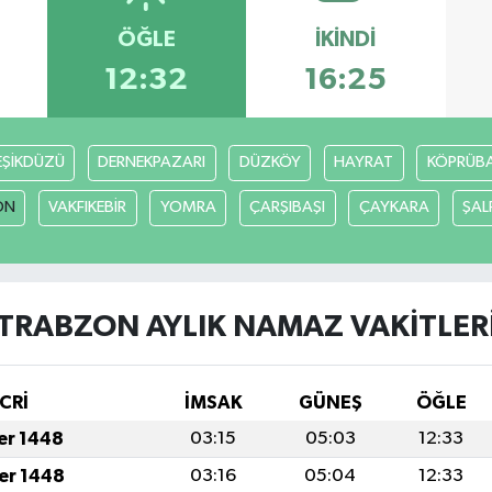
ÖĞLE
İKINDI
12:32
16:25
EŞİKDÜZÜ
DERNEKPAZARI
DÜZKÖY
HAYRAT
KÖPRÜBAŞ
ON
VAKFIKEBİR
YOMRA
ÇARŞIBAŞI
ÇAYKARA
ŞAL
TRABZON AYLIK NAMAZ VAKITLER
CRİ
İMSAK
GÜNEŞ
ÖĞLE
fer 1448
03:15
05:03
12:33
fer 1448
03:16
05:04
12:33