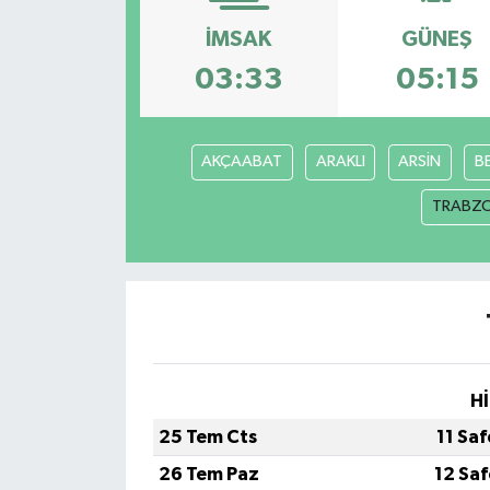
İMSAK
GÜNEŞ
ÖZEL HABER
03:33
05:15
DTO
RESMİ REKLAM
AKÇAABAT
ARAKLI
ARSİN
B
TRABZ
Hİ
25 Tem Cts
11 Sa
26 Tem Paz
12 Sa