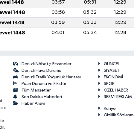
evvel 1448
03:57
05:31
12:29
levvel 1448
03:58
05:32
12:29
levvel 1448
03:59
05:33
12:29
levvel 1448
04:01
05:34
12:28
Denizli Nöbetçi Eczaneler
GÜNCEL
Denizli Hava Durumu
SİYASET
Denizli Trafik Yoğunluk Haritası
EKONOMİ
Puan Durumu ve Fikstür
SPOR
Tüm Manşetler
ÖZEL HABER
Son Dakika Haberleri
RESMİ REKLAM
si
Haber Arşivi
ini
Künye
Gizlilik Sözleşm
ile
ir.