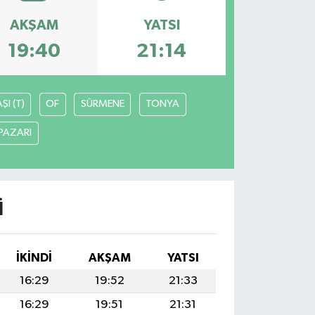
AKŞAM
YATSI
19:40
21:14
I (T)
OF
SÜRMENE
TONYA
PAZARI
I
İKINDI
AKŞAM
YATSI
16:29
19:52
21:33
16:29
19:51
21:31