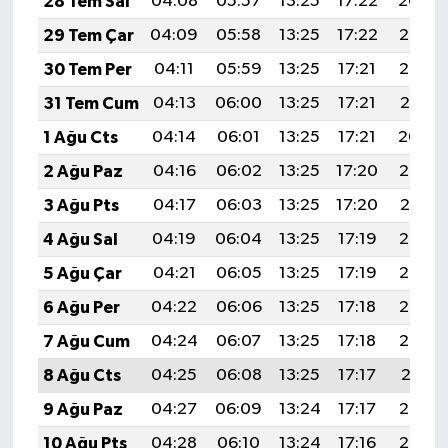
28 Tem Sal
04:08
05:57
13:25
17:22
20:44
29 Tem Çar
04:09
05:58
13:25
17:22
20:43
30 Tem Per
04:11
05:59
13:25
17:21
20:42
31 Tem Cum
04:13
06:00
13:25
17:21
20:41
1 Ağu Cts
04:14
06:01
13:25
17:21
20:40
2 Ağu Paz
04:16
06:02
13:25
17:20
20:39
3 Ağu Pts
04:17
06:03
13:25
17:20
20:37
4 Ağu Sal
04:19
06:04
13:25
17:19
20:36
5 Ağu Çar
04:21
06:05
13:25
17:19
20:35
6 Ağu Per
04:22
06:06
13:25
17:18
20:34
7 Ağu Cum
04:24
06:07
13:25
17:18
20:33
8 Ağu Cts
04:25
06:08
13:25
17:17
20:31
9 Ağu Paz
04:27
06:09
13:24
17:17
20:30
10 Ağu Pts
04:28
06:10
13:24
17:16
20:29