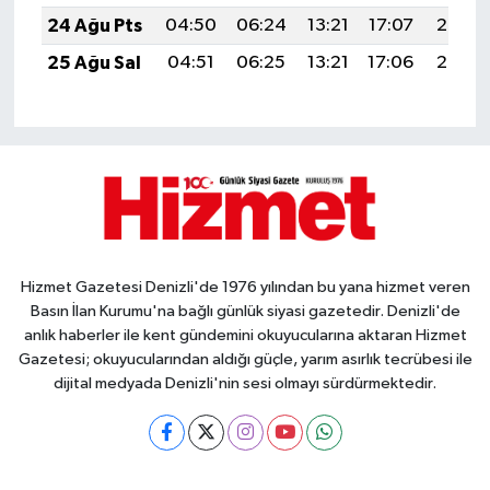
24 Ağu Pts
04:50
06:24
13:21
17:07
20:08
25 Ağu Sal
04:51
06:25
13:21
17:06
20:07
Hizmet Gazetesi Denizli'de 1976 yılından bu yana hizmet veren
Basın İlan Kurumu'na bağlı günlük siyasi gazetedir. Denizli'de
anlık haberler ile kent gündemini okuyucularına aktaran Hizmet
Gazetesi; okuyucularından aldığı güçle, yarım asırlık tecrübesi ile
dijital medyada Denizli'nin sesi olmayı sürdürmektedir.