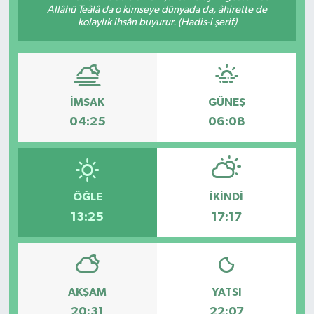
Allâhü Teâlâ da o kimseye dünyada da, âhirette de
kolaylık ihsân buyurur. (Hadis-i şerif)
ÖZEL HABER
DTO
RESMİ REKLAM
İMSAK
GÜNEŞ
04:25
06:08
ÖĞLE
İKINDI
13:25
17:17
AKŞAM
YATSI
20:31
22:07