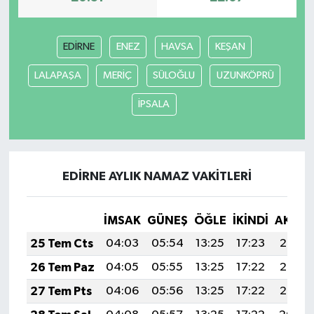
EDİRNE
ENEZ
HAVSA
KEŞAN
LALAPAŞA
MERİÇ
SÜLOĞLU
UZUNKÖPRÜ
İPSALA
EDİRNE AYLIK NAMAZ VAKITLERI
İMSAK
GÜNEŞ
ÖĞLE
İKINDI
AKŞA
25 Tem Cts
04:03
05:54
13:25
17:23
20:47
26 Tem Paz
04:05
05:55
13:25
17:22
20:46
27 Tem Pts
04:06
05:56
13:25
17:22
20:45