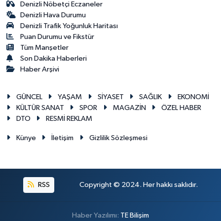
Denizli Nöbetçi Eczaneler
Denizli Hava Durumu
Denizli Trafik Yoğunluk Haritası
Puan Durumu ve Fikstür
Tüm Manşetler
Son Dakika Haberleri
Haber Arşivi
GÜNCEL
YAŞAM
SİYASET
SAĞLIK
EKONOMİ
KÜLTÜR SANAT
SPOR
MAGAZİN
ÖZEL HABER
DTO
RESMİ REKLAM
Künye
İletişim
Gizlilik Sözleşmesi
RSS
Copyright © 2024. Her hakkı saklıdır.
Haber Yazılımı:
TE Bilişim