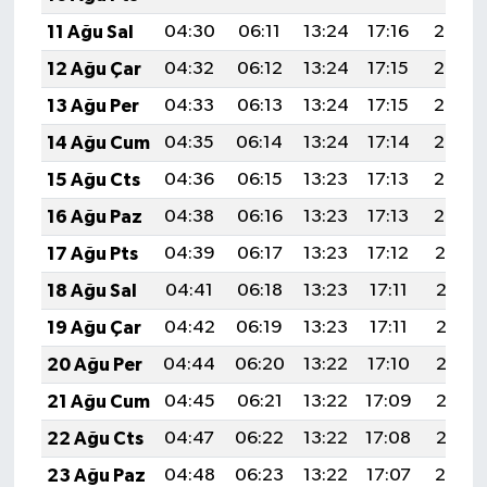
11 Ağu Sal
04:30
06:11
13:24
17:16
20:27
12 Ağu Çar
04:32
06:12
13:24
17:15
20:26
13 Ağu Per
04:33
06:13
13:24
17:15
20:25
14 Ağu Cum
04:35
06:14
13:24
17:14
20:23
15 Ağu Cts
04:36
06:15
13:23
17:13
20:22
16 Ağu Paz
04:38
06:16
13:23
17:13
20:20
17 Ağu Pts
04:39
06:17
13:23
17:12
20:19
18 Ağu Sal
04:41
06:18
13:23
17:11
20:18
19 Ağu Çar
04:42
06:19
13:23
17:11
20:16
20 Ağu Per
04:44
06:20
13:22
17:10
20:15
21 Ağu Cum
04:45
06:21
13:22
17:09
20:13
22 Ağu Cts
04:47
06:22
13:22
17:08
20:12
23 Ağu Paz
04:48
06:23
13:22
17:07
20:10