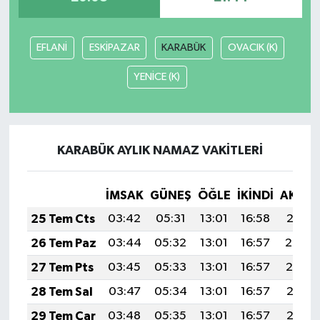
EFLANİ
ESKİPAZAR
KARABÜK
OVACIK (K)
YENİCE (K)
KARABÜK AYLIK NAMAZ VAKITLERI
İMSAK
GÜNEŞ
ÖĞLE
İKINDI
AKŞA
25 Tem Cts
03:42
05:31
13:01
16:58
20:21
26 Tem Paz
03:44
05:32
13:01
16:57
20:20
27 Tem Pts
03:45
05:33
13:01
16:57
20:19
28 Tem Sal
03:47
05:34
13:01
16:57
20:18
29 Tem Çar
03:48
05:35
13:01
16:57
20:17