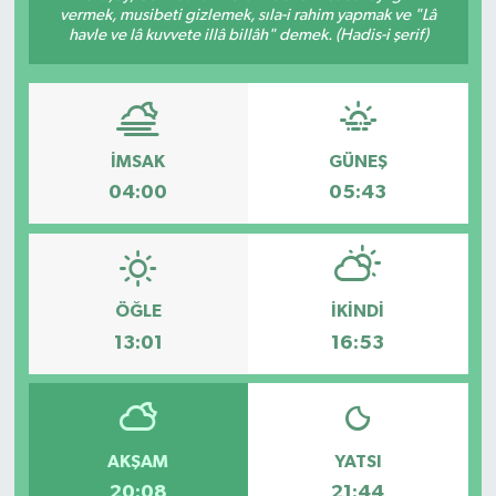
vermek, musibeti gizlemek, sıla-i rahim yapmak ve "Lâ
havle ve lâ kuvvete illâ billâh" demek. (Hadis-i şerif)
ÖZEL HABER
DTO
RESMİ REKLAM
İMSAK
GÜNEŞ
04:00
05:43
ÖĞLE
İKINDI
13:01
16:53
AKŞAM
YATSI
20:08
21:44