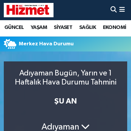
GÜNCEL
Denizli Nöbetçi Eczaneler
GÜNCEL
YAŞAM
SİYASET
SAĞLIK
EKONOMİ
YAŞAM
Denizli Hava Durumu
Merkez Hava Durumu
SİYASET
Denizli Trafik Yoğunluk Haritası
SAĞLIK
Süper Lig Puan Durumu ve Fikstür
Adıyaman Bugün, Yarın ve 1
Haftalık Hava Durumu Tahmini
EKONOMİ
Tüm Manşetler
KÜLTÜR SANAT
Son Dakika Haberleri
ŞU AN
SPOR
Haber Arşivi
Adıyaman
MAGAZİN