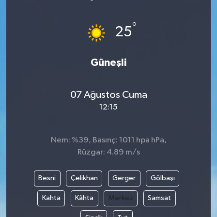
ÖZEL HABER
°
25
DTO
Güneşli
RESMİ REKLAM
07 Ağustos Cuma
12:15
Nem: %39, Basınç: 1011 hpa hPa,
Rüzgar: 4.89 m/s
Besni
Çelikhan
Gerger
Gölbaşı
Kahta
Kâhta
Merkez
Samsat