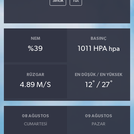
Sincik
Tut
NEM
BASINÇ
%39
1011 HPA
hpa
RÜZGAR
EN DÜŞÜK / EN YÜKSEK
°
°
4.89 M/S
12
/ 27
08 AĞUSTOS
09 AĞUSTOS
CUMARTESI
PAZAR