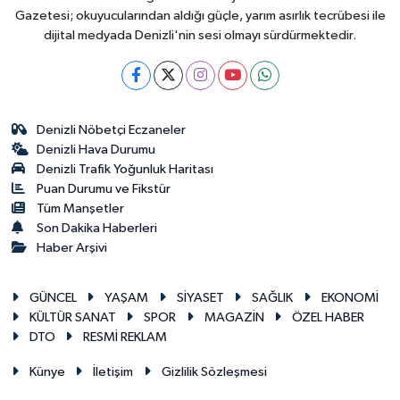
Gazetesi; okuyucularından aldığı güçle, yarım asırlık tecrübesi ile
dijital medyada Denizli'nin sesi olmayı sürdürmektedir.
Denizli Nöbetçi Eczaneler
Denizli Hava Durumu
Denizli Trafik Yoğunluk Haritası
Puan Durumu ve Fikstür
Tüm Manşetler
Son Dakika Haberleri
Haber Arşivi
GÜNCEL
YAŞAM
SİYASET
SAĞLIK
EKONOMİ
KÜLTÜR SANAT
SPOR
MAGAZİN
ÖZEL HABER
DTO
RESMİ REKLAM
Künye
İletişim
Gizlilik Sözleşmesi