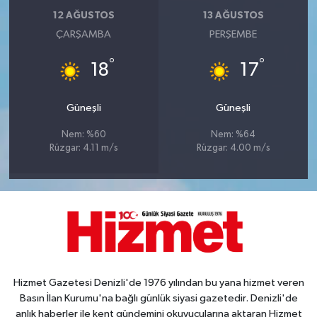
12 AĞUSTOS
13 AĞUSTOS
ÇARŞAMBA
PERŞEMBE
°
°
18
17
Güneşli
Güneşli
Nem: %60
Nem: %64
Rüzgar: 4.11 m/s
Rüzgar: 4.00 m/s
Hizmet Gazetesi Denizli'de 1976 yılından bu yana hizmet veren
Basın İlan Kurumu'na bağlı günlük siyasi gazetedir. Denizli'de
anlık haberler ile kent gündemini okuyucularına aktaran Hizmet