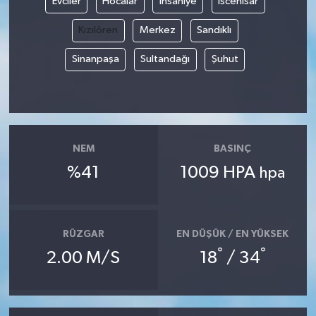
Evciler
Hocalar
İhsaniye
İscehisar
Kızılören
Merkez
Sandıklı
Sinanpaşa
Sultandağı
Şuhut
NEM
BASINÇ
%41
1009 HPA
hpa
RÜZGAR
EN DÜŞÜK / EN YÜKSEK
°
°
2.00 M/S
18
/ 34