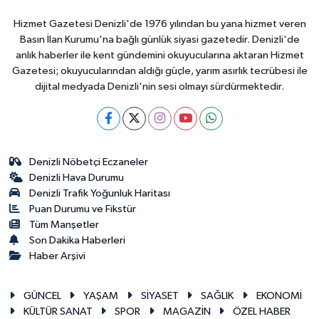
Hizmet Gazetesi Denizli'de 1976 yılından bu yana hizmet veren
Basın İlan Kurumu'na bağlı günlük siyasi gazetedir. Denizli'de
anlık haberler ile kent gündemini okuyucularına aktaran Hizmet
Gazetesi; okuyucularından aldığı güçle, yarım asırlık tecrübesi ile
dijital medyada Denizli'nin sesi olmayı sürdürmektedir.
Denizli Nöbetçi Eczaneler
Denizli Hava Durumu
Denizli Trafik Yoğunluk Haritası
Puan Durumu ve Fikstür
Tüm Manşetler
Son Dakika Haberleri
Haber Arşivi
GÜNCEL
YAŞAM
SİYASET
SAĞLIK
EKONOMİ
KÜLTÜR SANAT
SPOR
MAGAZİN
ÖZEL HABER