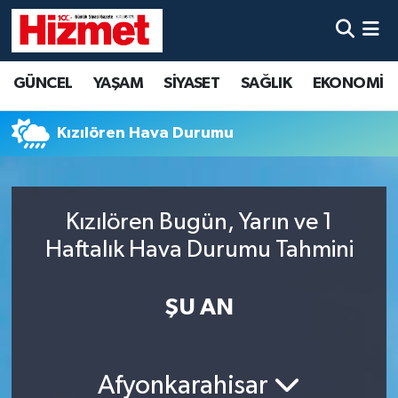
GÜNCEL
Denizli Nöbetçi Eczaneler
GÜNCEL
YAŞAM
SİYASET
SAĞLIK
EKONOMİ
YAŞAM
Denizli Hava Durumu
Kızılören Hava Durumu
SİYASET
Denizli Trafik Yoğunluk Haritası
SAĞLIK
Süper Lig Puan Durumu ve Fikstür
Kızılören Bugün, Yarın ve 1
Haftalık Hava Durumu Tahmini
EKONOMİ
Tüm Manşetler
KÜLTÜR SANAT
Son Dakika Haberleri
ŞU AN
SPOR
Haber Arşivi
Afyonkarahisar
MAGAZİN