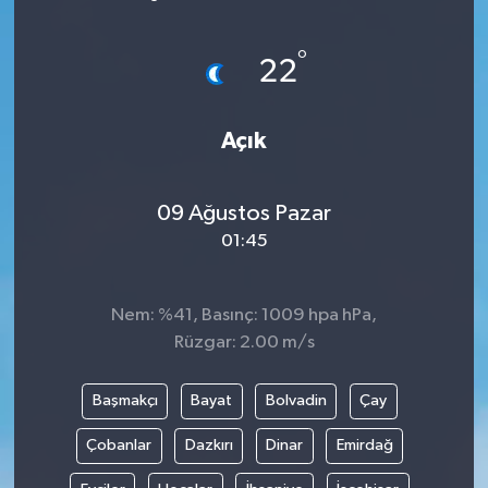
ÖZEL HABER
°
22
DTO
Açık
RESMİ REKLAM
09 Ağustos Pazar
01:45
Nem: %41, Basınç: 1009 hpa hPa,
Rüzgar: 2.00 m/s
Başmakçı
Bayat
Bolvadin
Çay
Çobanlar
Dazkırı
Dinar
Emirdağ