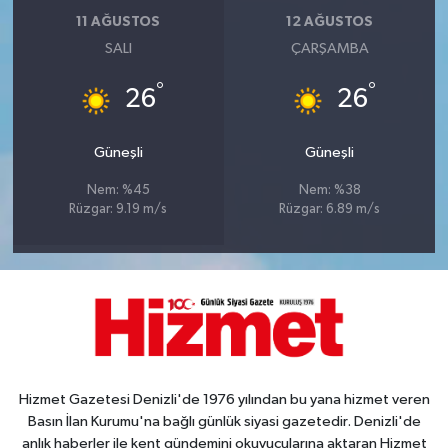
11 AĞUSTOS
12 AĞUSTOS
SALI
ÇARŞAMBA
°
°
26
26
Güneşli
Güneşli
Nem: %45
Nem: %38
Rüzgar: 9.19 m/s
Rüzgar: 6.89 m/s
Hizmet Gazetesi Denizli'de 1976 yılından bu yana hizmet veren
Basın İlan Kurumu'na bağlı günlük siyasi gazetedir. Denizli'de
anlık haberler ile kent gündemini okuyucularına aktaran Hizmet