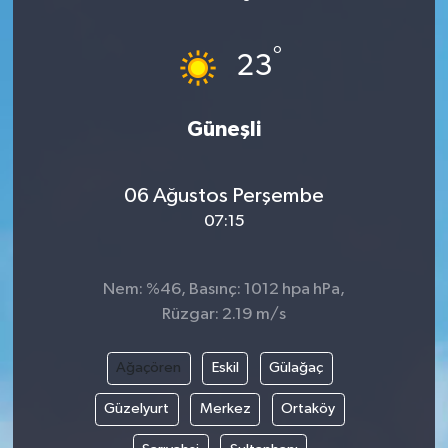
ÖZEL HABER
°
23
DTO
Güneşli
RESMİ REKLAM
06 Ağustos Perşembe
07:15
Nem: %46, Basınç: 1012 hpa hPa,
Rüzgar: 2.19 m/s
Ağaçören
Eskil
Gülağaç
Güzelyurt
Merkez
Ortaköy