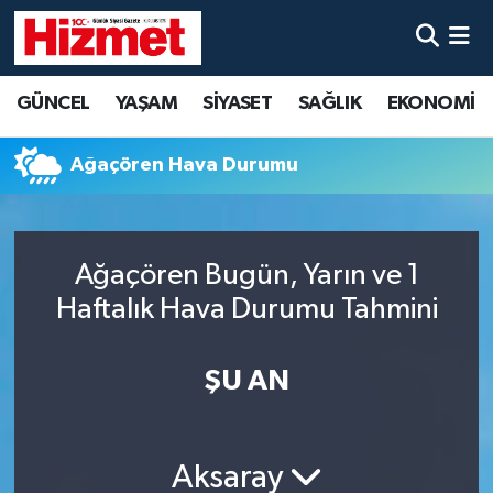
GÜNCEL
Denizli Nöbetçi Eczaneler
GÜNCEL
YAŞAM
SİYASET
SAĞLIK
EKONOMİ
YAŞAM
Denizli Hava Durumu
Ağaçören Hava Durumu
SİYASET
Denizli Trafik Yoğunluk Haritası
SAĞLIK
Süper Lig Puan Durumu ve Fikstür
Ağaçören Bugün, Yarın ve 1
Haftalık Hava Durumu Tahmini
EKONOMİ
Tüm Manşetler
KÜLTÜR SANAT
Son Dakika Haberleri
ŞU AN
SPOR
Haber Arşivi
Aksaray
MAGAZİN