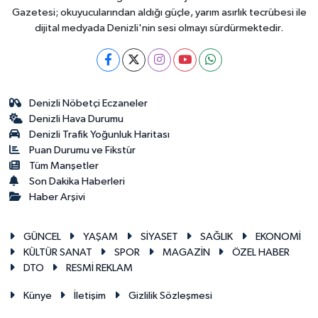
Gazetesi; okuyucularından aldığı güçle, yarım asırlık tecrübesi ile
dijital medyada Denizli'nin sesi olmayı sürdürmektedir.
Denizli Nöbetçi Eczaneler
Denizli Hava Durumu
Denizli Trafik Yoğunluk Haritası
Puan Durumu ve Fikstür
Tüm Manşetler
Son Dakika Haberleri
Haber Arşivi
GÜNCEL
YAŞAM
SİYASET
SAĞLIK
EKONOMİ
KÜLTÜR SANAT
SPOR
MAGAZİN
ÖZEL HABER
DTO
RESMİ REKLAM
Künye
İletişim
Gizlilik Sözleşmesi