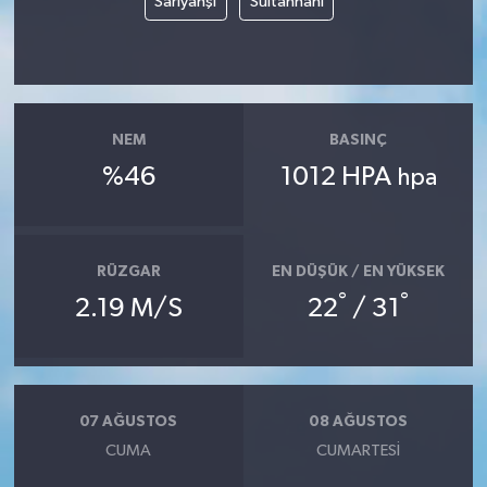
Sarıyahşi
Sultanhanı
NEM
BASINÇ
%46
1012 HPA
hpa
RÜZGAR
EN DÜŞÜK / EN YÜKSEK
°
°
2.19 M/S
22
/ 31
07 AĞUSTOS
08 AĞUSTOS
CUMA
CUMARTESI