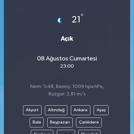
ÖZEL HABER
°
21
DTO
Açık
RESMİ REKLAM
08 Ağustos Cumartesi
23:00
Nem: %48, Basınç: 1009 hpa hPa,
Rüzgar: 2.81 m/s
Akyurt
Altındağ
Ankara
Ayaş
Bala
Beypazarı
Çamlıdere