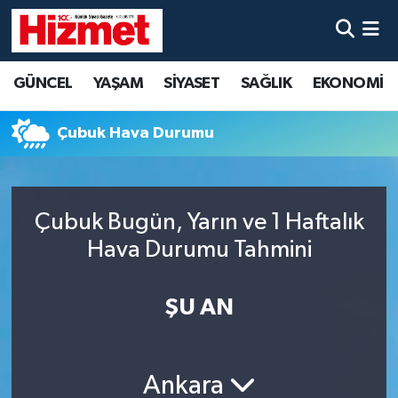
GÜNCEL
Denizli Nöbetçi Eczaneler
GÜNCEL
YAŞAM
SİYASET
SAĞLIK
EKONOMİ
YAŞAM
Denizli Hava Durumu
Çubuk Hava Durumu
SİYASET
Denizli Trafik Yoğunluk Haritası
SAĞLIK
Süper Lig Puan Durumu ve Fikstür
Çubuk Bugün, Yarın ve 1 Haftalık
Hava Durumu Tahmini
EKONOMİ
Tüm Manşetler
KÜLTÜR SANAT
Son Dakika Haberleri
ŞU AN
SPOR
Haber Arşivi
Ankara
MAGAZİN