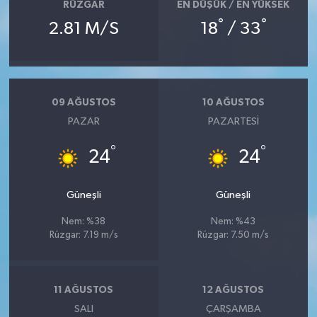
RÜZGAR
EN DÜŞÜK / EN YÜKSEK
°
°
2.81 M/S
18
/ 33
09 AĞUSTOS
10 AĞUSTOS
PAZAR
PAZARTESI
°
°
24
24
Güneşli
Güneşli
Nem: %38
Nem: %43
Rüzgar: 7.19 m/s
Rüzgar: 7.50 m/s
11 AĞUSTOS
12 AĞUSTOS
SALI
ÇARŞAMBA