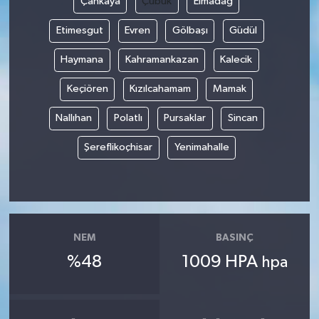
Çankaya
Çubuk
Elmadağ
Etimesgut
Evren
Gölbaşı
Güdül
Haymana
Kahramankazan
Kalecik
Keçiören
Kızılcahamam
Mamak
Nallıhan
Polatlı
Pursaklar
Sincan
Şereflikoçhisar
Yenimahalle
NEM
BASINÇ
%48
1009 HPA
hpa