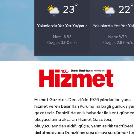
°
°
23
22
Yakınlarda Yer Yer Yağmur
Yakınlarda Yer Yer Y
Nem: %83
Nem: %79
Rüzgar: 3.00 m/s
Rüzgar: 2.89 m/s
Hizmet Gazetesi Denizli'de 1976 yılından bu yana
hizmet veren Basın İlan Kurumu'na bağlı günlük siya
gazetedir. Denizli'de anlık haberler ile kent gündem
okuyucularına aktaran Hizmet Gazetesi;
okuyucularından aldığı güçle, yarım asırlık tecrübesi 
dijital medyada Denizli'nin sesi olmayı sürdürmekted