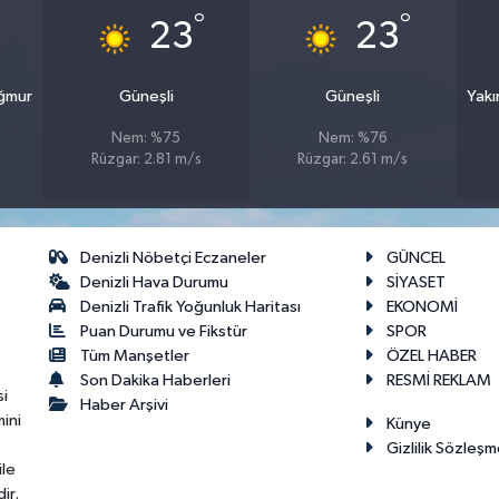
°
°
23
23
ağmur
Güneşli
Güneşli
Yakı
Nem: %75
Nem: %76
Rüzgar: 2.81 m/s
Rüzgar: 2.61 m/s
Denizli Nöbetçi Eczaneler
GÜNCEL
Denizli Hava Durumu
SİYASET
Denizli Trafik Yoğunluk Haritası
EKONOMİ
Puan Durumu ve Fikstür
SPOR
Tüm Manşetler
ÖZEL HABER
Son Dakika Haberleri
RESMİ REKLAM
si
Haber Arşivi
ini
Künye
Gizlilik Sözleşm
ile
ir.