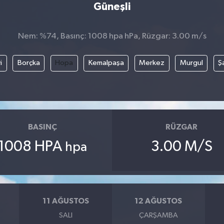
Güneşli
Nem: %74, Basınç: 1008 hpa hPa, Rüzgar: 3.00 m/s
i
Borçka
Hopa
Kemalpaşa
Merkez
Murgul
Ş
BASINÇ
RÜZGAR
1008 HPA
3.00 M/S
hpa
11 AĞUSTOS
12 AĞUSTOS
SALI
ÇARŞAMBA