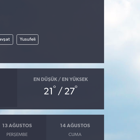
avşat
Yusufeli
EN DÜŞÜK / EN YÜKSEK
°
°
21
/ 27
13 AĞUSTOS
14 AĞUSTOS
PERŞEMBE
CUMA