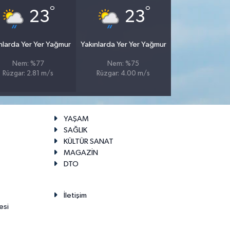
°
°
23
23
nlarda Yer Yer Yağmur
Yakınlarda Yer Yer Yağmur
Nem: %77
Nem: %75
Rüzgar: 2.81 m/s
Rüzgar: 4.00 m/s
YAŞAM
SAĞLIK
KÜLTÜR SANAT
MAGAZİN
DTO
İletişim
esi