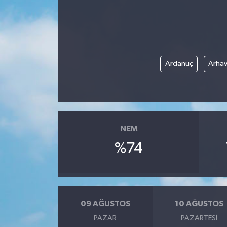
ÖZEL HABER
DTO
Ardanuç
Arhav
RESMİ REKLAM
NEM
%74
09 AĞUSTOS
10 AĞUSTOS
PAZAR
PAZARTESI