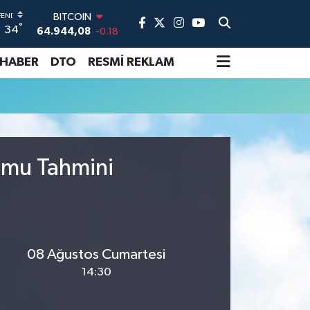
BITCOIN
°
34
64.944,08
-0.18
DOLAR
47,7436
0.18
 HABER
DTO
RESMİ REKLAM
EURO
55,2510
0.32
STERLİN
64,4811
0.38
GRAM ALTIN
6660.55
0.03
umu Tahmini
BİST100
13.779
-14
08 Ağustos Cumartesi
14:30