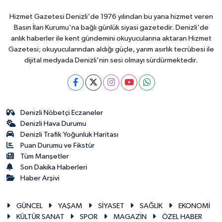
Hizmet Gazetesi Denizli'de 1976 yılından bu yana hizmet veren
Basın İlan Kurumu'na bağlı günlük siyasi gazetedir. Denizli'de
anlık haberler ile kent gündemini okuyucularına aktaran Hizmet
Gazetesi; okuyucularından aldığı güçle, yarım asırlık tecrübesi ile
dijital medyada Denizli'nin sesi olmayı sürdürmektedir.
Denizli Nöbetçi Eczaneler
Denizli Hava Durumu
Denizli Trafik Yoğunluk Haritası
Puan Durumu ve Fikstür
Tüm Manşetler
Son Dakika Haberleri
Haber Arşivi
GÜNCEL
YAŞAM
SİYASET
SAĞLIK
EKONOMİ
KÜLTÜR SANAT
SPOR
MAGAZİN
ÖZEL HABER