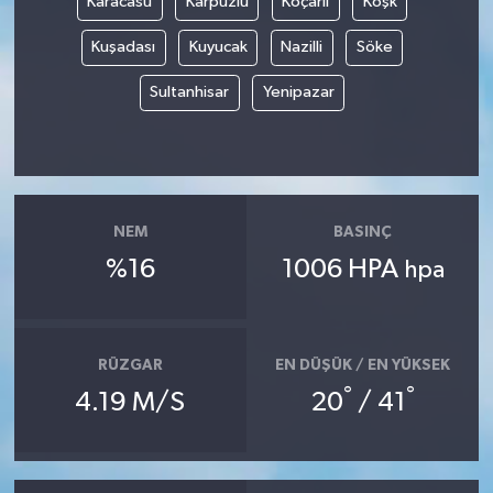
Karacasu
Karpuzlu
Koçarlı
Köşk
Kuşadası
Kuyucak
Nazilli
Söke
Sultanhisar
Yenipazar
NEM
BASINÇ
%16
1006 HPA
hpa
RÜZGAR
EN DÜŞÜK / EN YÜKSEK
°
°
4.19 M/S
20
/ 41