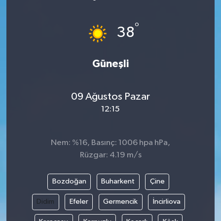
ÖZEL HABER
°
38
DTO
Güneşli
RESMİ REKLAM
09 Ağustos Pazar
12:15
Nem: %16, Basınç: 1006 hpa hPa,
Rüzgar: 4.19 m/s
Bozdoğan
Buharkent
Çine
Didim
Efeler
Germencik
İncirliova