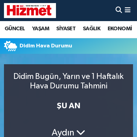
GÜNCEL
Denizli Nöbetçi Eczaneler
GÜNCEL
YAŞAM
SİYASET
SAĞLIK
EKONOMİ
YAŞAM
Denizli Hava Durumu
Didim Hava Durumu
SİYASET
Denizli Trafik Yoğunluk Haritası
SAĞLIK
Süper Lig Puan Durumu ve Fikstür
Didim Bugün, Yarın ve 1 Haftalık
Hava Durumu Tahmini
EKONOMİ
Tüm Manşetler
KÜLTÜR SANAT
Son Dakika Haberleri
ŞU AN
SPOR
Haber Arşivi
Aydın
MAGAZİN