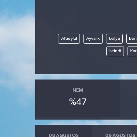
ÖZEL HABER
DTO
Altıeylül
Ayvalık
Balya
Ban
RESMİ REKLAM
İvrindi
Kar
NEM
%47
08 AĞUSTOS
09 AĞUSTOS