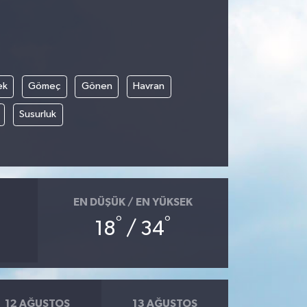
ek
Gömeç
Gönen
Havran
Susurluk
EN DÜŞÜK / EN YÜKSEK
°
°
18
/ 34
12 AĞUSTOS
13 AĞUSTOS