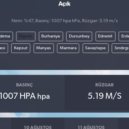
Açık
Nem: %47, Basınç: 1007 hpa hPa, Rüzgar: 5.19 m/s
dırma
Bigadiç
Burhaniye
Dursunbey
Edremit
Erd
esi
Kepsut
Manyas
Marmara
Savaştepe
Sındırgı
BASINÇ
RÜZGAR
1007 HPA
5.19 M/S
hpa
10 AĞUSTOS
11 AĞUSTOS