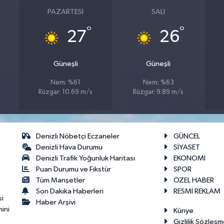
PAZARTESI
SALI
°
°
27
26
Güneşli
Güneşli
Nem: %61
Nem: %63
Rüzgar: 10.69 m/s
Rüzgar: 9.89 m/s
Denizli Nöbetçi Eczaneler
GÜNCEL
Denizli Hava Durumu
SİYASET
Denizli Trafik Yoğunluk Haritası
EKONOMİ
Puan Durumu ve Fikstür
SPOR
Tüm Manşetler
ÖZEL HABER
Son Dakika Haberleri
RESMİ REKLAM
si
Haber Arşivi
ini
Künye
Gizlilik Sözleşm