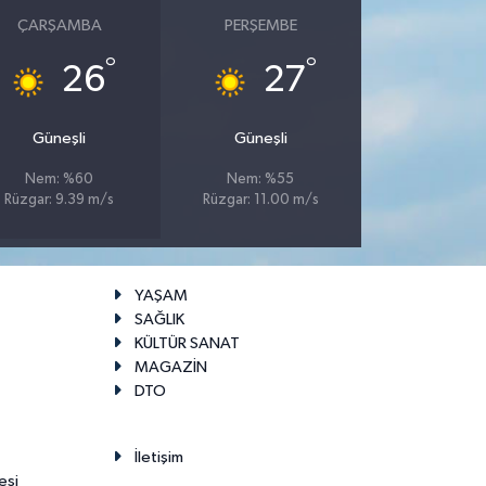
ÇARŞAMBA
PERŞEMBE
°
°
26
27
Güneşli
Güneşli
Nem: %60
Nem: %55
Rüzgar: 9.39 m/s
Rüzgar: 11.00 m/s
YAŞAM
SAĞLIK
KÜLTÜR SANAT
MAGAZİN
DTO
İletişim
esi