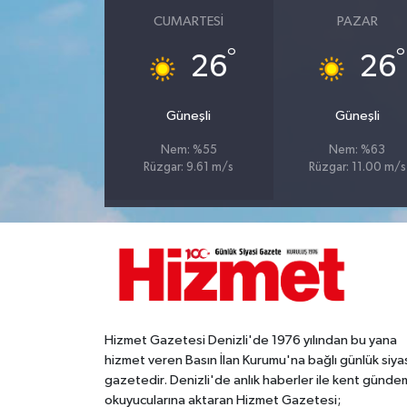
CUMARTESI
PAZAR
°
°
26
26
Güneşli
Güneşli
Nem: %55
Nem: %63
Rüzgar: 9.61 m/s
Rüzgar: 11.00 m/s
Hizmet Gazetesi Denizli'de 1976 yılından bu yana
hizmet veren Basın İlan Kurumu'na bağlı günlük siya
gazetedir. Denizli'de anlık haberler ile kent gündem
okuyucularına aktaran Hizmet Gazetesi;