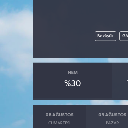
ÖZEL HABER
DTO
Bozüyük
Gö
RESMİ REKLAM
NEM
%30
08 AĞUSTOS
09 AĞUSTOS
CUMARTESI
PAZAR