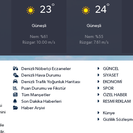
°
°
23
24
Güneşli
Güneşli
Nem: %61
Nem: %55
Rüzgar: 10.00 m/s
Rüzgar: 7.61 m/s
Denizli Nöbetçi Eczaneler
GÜNCEL
Denizli Hava Durumu
SİYASET
Denizli Trafik Yoğunluk Haritası
EKONOMİ
Puan Durumu ve Fikstür
SPOR
Tüm Manşetler
ÖZEL HABER
Son Dakika Haberleri
RESMİ REKLAM
si
Haber Arşivi
ini
Künye
Gizlilik Sözleşm
ile
ir.