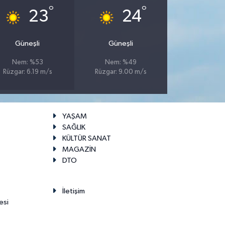
°
°
23
24
Güneşli
Güneşli
Nem: %53
Nem: %49
Rüzgar: 6.19 m/s
Rüzgar: 9.00 m/s
YAŞAM
SAĞLIK
KÜLTÜR SANAT
MAGAZİN
DTO
İletişim
esi