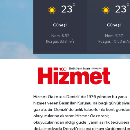
°
°
23
23
Güneşli
Güneşli
Nem: %52
Nem: %57
Rüzgar: 8.19 m/s
Rüzgar: 10.50 m/s
Hizmet Gazetesi Denizli'de 1976 yılından bu yana
hizmet veren Basın İlan Kurumu'na bağlı günlük siya
gazetedir. Denizli'de anlık haberler ile kent gündem
okuyucularına aktaran Hizmet Gazetesi;
okuyucularından aldığı güçle, yarım asırlık tecrübesi 
dijital medyada Denizli'nin sesi olmayı sürdürmekted