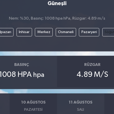
Güneşli
Nem: %30, Basınç: 1008 hpa hPa, Rüzgar: 4.89 m/s
lpazarı
İnhisar
Merkez
Osmaneli
Pazaryeri
Söğü
BASINÇ
RÜZGAR
1008 HPA
4.89 M/S
hpa
10 AĞUSTOS
11 AĞUSTOS
PAZARTESI
SALI