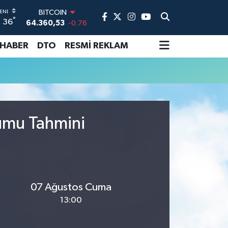
BITCOIN
°
36
64.360,53
-0.76
DOLAR
47,7069
0.17
 HABER
DTO
RESMİ REKLAM
EURO
55,0265
0.01
STERLİN
64,1897
0.02
GRAM ALTIN
6574.81
1.44
rumu Tahmini
BİST100
13.887
64
07 Ağustos Cuma
13:00