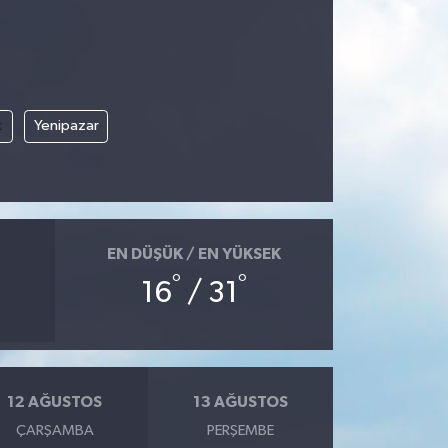
t
Yenipazar
EN DÜŞÜK / EN YÜKSEK
°
°
16
/ 31
12 AĞUSTOS
13 AĞUSTOS
ÇARŞAMBA
PERŞEMBE