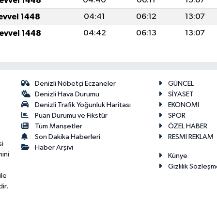
levvel 1448
04:40
06:11
13:07
levvel 1448
04:41
06:12
13:07
levvel 1448
04:42
06:13
13:07
Denizli Nöbetçi Eczaneler
GÜNCEL
Denizli Hava Durumu
SİYASET
Denizli Trafik Yoğunluk Haritası
EKONOMİ
Puan Durumu ve Fikstür
SPOR
Tüm Manşetler
ÖZEL HABER
Son Dakika Haberleri
RESMİ REKLAM
si
Haber Arşivi
ini
Künye
Gizlilik Sözleşm
ile
ir.