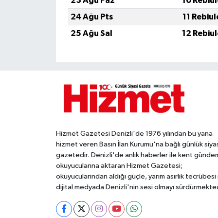
23 Ağu Paz
10 Rebiu
24 Ağu Pts
11 Rebiu
25 Ağu Sal
12 Rebiu
Hizmet Gazetesi Denizli'de 1976 yılından bu yana
hizmet veren Basın İlan Kurumu'na bağlı günlük siya
gazetedir. Denizli'de anlık haberler ile kent gündem
okuyucularına aktaran Hizmet Gazetesi;
okuyucularından aldığı güçle, yarım asırlık tecrübesi 
dijital medyada Denizli'nin sesi olmayı sürdürmekted