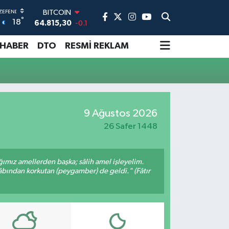
BITCOIN
°
18
64.815,30
-0.1
DOLAR
47,7436
0.18
 HABER
DTO
RESMİ REKLAM
EURO
55,2510
0.32
STERLİN
64,4811
0.38
GRAM ALTIN
6660.55
0
9 Ağustos 2026
BİST100
26 Safer 1448
13.779
-14
ığımız amellerden başka; sâlih amel işleyelim.
bından korkutan (peygamber) de geldi." (Fâtır