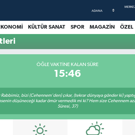
EKONOMİ
KÜLTÜR SANAT
SPOR
MAGAZİN
ÖZEL
leri
ÖĞLE VAKTINE KALAN SÜRE
15:46
Ey Rabbimiz, bizi (Cehennem'den) çıkar, (tekrar dünyaya gönder ki) yapt
 kimsenin düşüneceği kadar ömür vermedik mi ki? Hem size Cehennem azâ
Sûresi, 37)