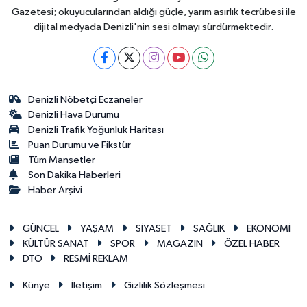
Gazetesi; okuyucularından aldığı güçle, yarım asırlık tecrübesi ile
dijital medyada Denizli'nin sesi olmayı sürdürmektedir.
Denizli Nöbetçi Eczaneler
Denizli Hava Durumu
Denizli Trafik Yoğunluk Haritası
Puan Durumu ve Fikstür
Tüm Manşetler
Son Dakika Haberleri
Haber Arşivi
GÜNCEL
YAŞAM
SİYASET
SAĞLIK
EKONOMİ
KÜLTÜR SANAT
SPOR
MAGAZİN
ÖZEL HABER
DTO
RESMİ REKLAM
Künye
İletişim
Gizlilik Sözleşmesi