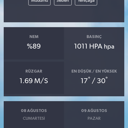
Mudurnu
Seben
Yeniçağa
NEM
BASINÇ
%89
1011 HPA
hpa
RÜZGAR
EN DÜŞÜK / EN YÜKSEK
°
°
1.69 M/S
17
/ 30
08 AĞUSTOS
09 AĞUSTOS
CUMARTESI
PAZAR