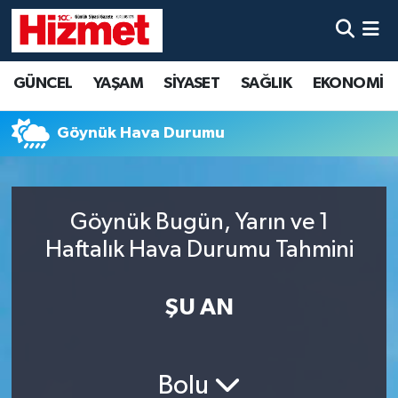
GÜNCEL
Denizli Nöbetçi Eczaneler
GÜNCEL
YAŞAM
SİYASET
SAĞLIK
EKONOMİ
YAŞAM
Denizli Hava Durumu
Göynük Hava Durumu
SİYASET
Denizli Trafik Yoğunluk Haritası
SAĞLIK
Süper Lig Puan Durumu ve Fikstür
Göynük Bugün, Yarın ve 1
Haftalık Hava Durumu Tahmini
EKONOMİ
Tüm Manşetler
KÜLTÜR SANAT
Son Dakika Haberleri
ŞU AN
SPOR
Haber Arşivi
Bolu
MAGAZİN