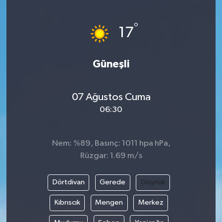
ÖZEL HABER
°
17
DTO
Güneşli
RESMİ REKLAM
07 Ağustos Cuma
06:30
Nem: %89, Basınç: 1011 hpa hPa,
Rüzgar: 1.69 m/s
Dörtdivan
Gerede
Göynük
Kıbrıscık
Mengen
Merkez