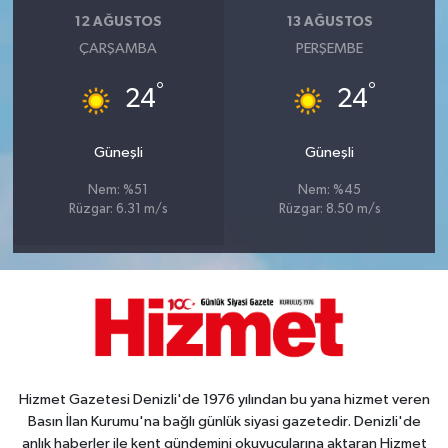
12 AĞUSTOS
13 AĞUSTOS
ÇARŞAMBA
PERŞEMBE
°
°
24
24
Güneşli
Güneşli
Nem: %51
Nem: %45
Rüzgar: 6.31 m/s
Rüzgar: 8.50 m/s
Hizmet Gazetesi Denizli'de 1976 yılından bu yana hizmet veren
Basın İlan Kurumu'na bağlı günlük siyasi gazetedir. Denizli'de
anlık haberler ile kent gündemini okuyucularına aktaran Hizmet