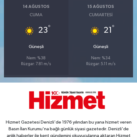
14 AĞUSTOS
15 AĞUSTOS
CUMA
CUMARTESI
°
°
23
21
Güneşli
Güneşli
Nem: %38
Nem: %34
Rüzgar: 7.81 m/s
Rüzgar: 5.11 m/s
Hizmet Gazetesi Denizli'de 1976 yılından bu yana hizmet veren
Basın İlan Kurumu'na bağlı günlük siyasi gazetedir. Denizli'de
anlık haberler ile kent gündemini okuyucularına aktaran Hizmet