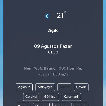
ÖZEL HABER
°
21
DTO
Açık
RESMİ REKLAM
09 Ağustos Pazar
01:30
Nem: %56, Basınç: 1009 hpa hPa,
Rüzgar: 1.39 m/s
Ağlasun
Altınyayla
Bucak
Çavdır
Çeltikçi
Gölhisar
Karamanlı