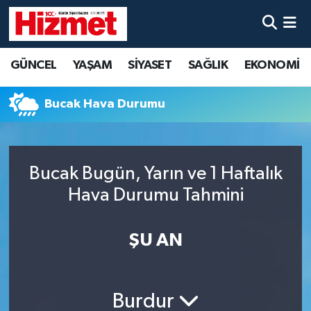
GÜNCEL
Denizli Nöbetçi Eczaneler
GÜNCEL
YAŞAM
SİYASET
SAĞLIK
EKONOMİ
YAŞAM
Denizli Hava Durumu
Bucak Hava Durumu
SİYASET
Denizli Trafik Yoğunluk Haritası
SAĞLIK
Süper Lig Puan Durumu ve Fikstür
Bucak Bugün, Yarın ve 1 Haftalık
Hava Durumu Tahmini
EKONOMİ
Tüm Manşetler
KÜLTÜR SANAT
Son Dakika Haberleri
ŞU AN
SPOR
Haber Arşivi
Burdur
MAGAZİN