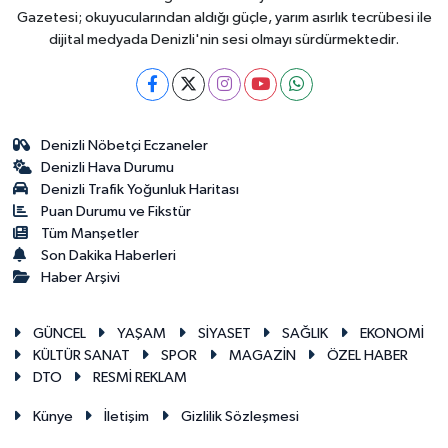
Gazetesi; okuyucularından aldığı güçle, yarım asırlık tecrübesi ile
dijital medyada Denizli'nin sesi olmayı sürdürmektedir.
Denizli Nöbetçi Eczaneler
Denizli Hava Durumu
Denizli Trafik Yoğunluk Haritası
Puan Durumu ve Fikstür
Tüm Manşetler
Son Dakika Haberleri
Haber Arşivi
GÜNCEL
YAŞAM
SİYASET
SAĞLIK
EKONOMİ
KÜLTÜR SANAT
SPOR
MAGAZİN
ÖZEL HABER
DTO
RESMİ REKLAM
Künye
İletişim
Gizlilik Sözleşmesi