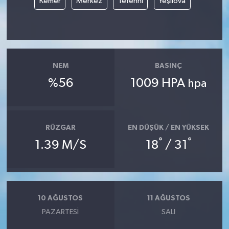
Kemer
Merkez
Tefenni
Yeşilova
NEM
BASINÇ
%56
1009 HPA
hpa
RÜZGAR
EN DÜŞÜK / EN YÜKSEK
°
°
1.39 M/S
18
/ 31
10 AĞUSTOS
11 AĞUSTOS
PAZARTESI
SALI