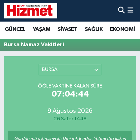
GÜNCEL
Denizli Nöbetçi Eczaneler
GÜNCEL
YAŞAM
SİYASET
SAĞLIK
EKONOMİ
YAŞAM
Denizli Hava Durumu
Bursa Namaz Vakitleri
SİYASET
Denizli Trafik Yoğunluk Haritası
BURSA
SAĞLIK
Süper Lig Puan Durumu ve Fikstür
ÖĞLE VAKTINE KALAN SÜRE
EKONOMİ
Tüm Manşetler
07:04:44
KÜLTÜR SANAT
Son Dakika Haberleri
9 Ağustos 2026
26 Safer 1448
SPOR
Haber Arşivi
MAGAZİN
Gördün mü o kimseyi ki: Dini inkâr eder. Yetimi itip kakan