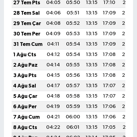
27 Tem Pts
04:05
05:50
13:15
17:10
20:31
28 Tem Sal
04:06
05:51
13:15
17:09
20:30
29 Tem Çar
04:08
05:52
13:15
17:09
20:29
30 Tem Per
04:09
05:53
13:15
17:09
20:28
31 Tem Cum
04:11
05:54
13:15
17:09
20:27
1 Ağu Cts
04:12
05:54
13:15
17:08
20:26
2 Ağu Paz
04:14
05:55
13:15
17:08
20:25
3 Ağu Pts
04:15
05:56
13:15
17:08
20:24
4 Ağu Sal
04:17
05:57
13:15
17:07
20:23
5 Ağu Çar
04:18
05:58
13:15
17:07
20:22
6 Ağu Per
04:19
05:59
13:15
17:06
20:20
7 Ağu Cum
04:21
06:00
13:15
17:06
20:19
8 Ağu Cts
04:22
06:01
13:15
17:05
20:18