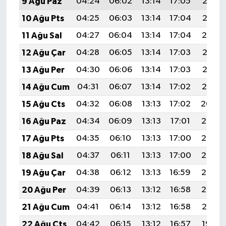
9 Ağu Paz
04:24
06:02
13:14
17:05
20:17
10 Ağu Pts
04:25
06:03
13:14
17:04
20:16
11 Ağu Sal
04:27
06:04
13:14
17:04
20:14
12 Ağu Çar
04:28
06:05
13:14
17:03
20:13
13 Ağu Per
04:30
06:06
13:14
17:03
20:12
14 Ağu Cum
04:31
06:07
13:14
17:02
20:10
15 Ağu Cts
04:32
06:08
13:13
17:02
20:09
16 Ağu Paz
04:34
06:09
13:13
17:01
20:08
17 Ağu Pts
04:35
06:10
13:13
17:00
20:06
18 Ağu Sal
04:37
06:11
13:13
17:00
20:05
19 Ağu Çar
04:38
06:12
13:13
16:59
20:03
20 Ağu Per
04:39
06:13
13:12
16:58
20:02
21 Ağu Cum
04:41
06:14
13:12
16:58
20:01
22 Ağu Cts
04:42
06:15
13:12
16:57
19:59