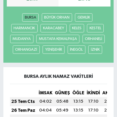
BURSA
BÜYÜK ORHAN
GEMLİK
HARMANCIK
KARACABEY
KELES
KESTEL
MUDANYA
MUSTAFA KEMALPAŞA
ORHANELİ
ORHANGAZİ
YENİŞEHİR
İNEGÖL
İZNİK
BURSA AYLIK NAMAZ VAKITLERI
İMSAK
GÜNEŞ
ÖĞLE
İKINDI
AKŞA
25 Tem Cts
04:02
05:48
13:15
17:10
20:33
26 Tem Paz
04:04
05:49
13:15
17:10
20:32