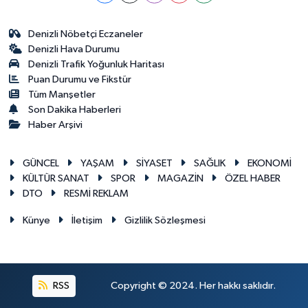
Denizli Nöbetçi Eczaneler
Denizli Hava Durumu
Denizli Trafik Yoğunluk Haritası
Puan Durumu ve Fikstür
Tüm Manşetler
Son Dakika Haberleri
Haber Arşivi
GÜNCEL
YAŞAM
SİYASET
SAĞLIK
EKONOMİ
KÜLTÜR SANAT
SPOR
MAGAZİN
ÖZEL HABER
DTO
RESMİ REKLAM
Künye
İletişim
Gizlilik Sözleşmesi
RSS
Copyright © 2024. Her hakkı saklıdır.