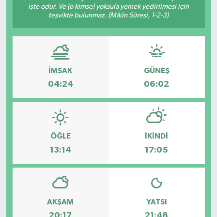
işte odur. Ve (o kimse) yoksula yemek yedirilmesi için
teşvikte bulunmaz. (Mâûn Sûresi, 1-2-3)
ÖZEL HABER
DTO
RESMİ REKLAM
İMSAK
GÜNEŞ
04:24
06:02
ÖĞLE
İKINDI
13:14
17:05
AKŞAM
YATSI
20:17
21:48