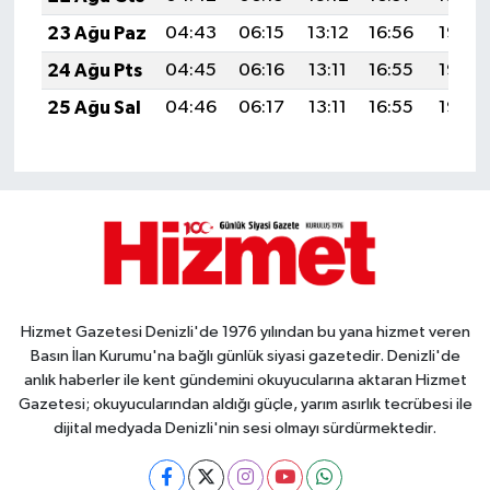
23 Ağu Paz
04:43
06:15
13:12
16:56
19:58
24 Ağu Pts
04:45
06:16
13:11
16:55
19:56
25 Ağu Sal
04:46
06:17
13:11
16:55
19:55
Hizmet Gazetesi Denizli'de 1976 yılından bu yana hizmet veren
Basın İlan Kurumu'na bağlı günlük siyasi gazetedir. Denizli'de
anlık haberler ile kent gündemini okuyucularına aktaran Hizmet
Gazetesi; okuyucularından aldığı güçle, yarım asırlık tecrübesi ile
dijital medyada Denizli'nin sesi olmayı sürdürmektedir.