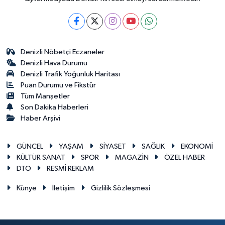
Denizli Nöbetçi Eczaneler
Denizli Hava Durumu
Denizli Trafik Yoğunluk Haritası
Puan Durumu ve Fikstür
Tüm Manşetler
Son Dakika Haberleri
Haber Arşivi
GÜNCEL
YAŞAM
SİYASET
SAĞLIK
EKONOMİ
KÜLTÜR SANAT
SPOR
MAGAZİN
ÖZEL HABER
DTO
RESMİ REKLAM
Künye
İletişim
Gizlilik Sözleşmesi