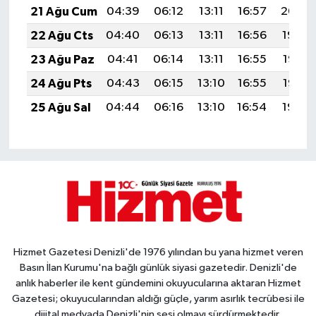
21 Ağu Cum
04:39
06:12
13:11
16:57
20:00
22 Ağu Cts
04:40
06:13
13:11
16:56
19:59
23 Ağu Paz
04:41
06:14
13:11
16:55
19:57
24 Ağu Pts
04:43
06:15
13:10
16:55
19:56
25 Ağu Sal
04:44
06:16
13:10
16:54
19:54
Hizmet Gazetesi Denizli'de 1976 yılından bu yana hizmet veren
Basın İlan Kurumu'na bağlı günlük siyasi gazetedir. Denizli'de
anlık haberler ile kent gündemini okuyucularına aktaran Hizmet
Gazetesi; okuyucularından aldığı güçle, yarım asırlık tecrübesi ile
dijital medyada Denizli'nin sesi olmayı sürdürmektedir.