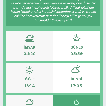
sevâbı hak eder ve imanını kemâle erdirmiş olur: İnsanlar
arasında geçinebileceği (güzel) ahlâk, Allâhü Teâlâ'nın
ÖZEL HABER
haram kıldıklarından kendisini menedecek verâ ve cahilin
cahilce hareketlerini defedebileceği hilim (yumuşak
DTO
huyluluk)." (Hadis-i şerif)
RESMİ REKLAM
İMSAK
GÜNEŞ
04:20
05:59
ÖĞLE
İKINDI
13:14
17:05