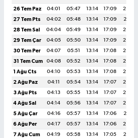
26 Tem Paz
04:01
05:47
13:14
17:09
20:32
27 Tem Pts
04:02
05:48
13:14
17:09
20:31
28 Tem Sal
04:04
05:49
13:14
17:09
20:30
29 Tem Çar
04:05
05:50
13:14
17:09
20:29
30 Tem Per
04:07
05:51
13:14
17:08
20:28
31 Tem Cum
04:08
05:52
13:14
17:08
20:27
1 Ağu Cts
04:10
05:53
13:14
17:08
20:26
2 Ağu Paz
04:11
05:54
13:14
17:07
20:25
3 Ağu Pts
04:13
05:55
13:14
17:07
20:24
4 Ağu Sal
04:14
05:56
13:14
17:07
20:22
5 Ağu Çar
04:16
05:57
13:14
17:06
20:21
6 Ağu Per
04:17
05:57
13:14
17:06
20:20
7 Ağu Cum
04:19
05:58
13:14
17:05
20:19