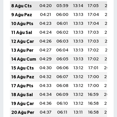
8 Ağu Cts
04:20
05:59
13:14
17:05
20:18
9 Ağu Paz
04:21
06:00
13:13
17:04
20:16
10 Ağu Pts
04:23
06:01
13:13
17:04
20:15
11 Ağu Sal
04:24
06:02
13:13
17:03
20:14
12 Ağu Çar
04:26
06:03
13:13
17:03
20:13
13 Ağu Per
04:27
06:04
13:13
17:02
20:11
14 Ağu Cum
04:29
06:05
13:13
17:02
20:10
15 Ağu Cts
04:30
06:06
13:12
17:01
20:09
16 Ağu Paz
04:32
06:07
13:12
17:00
20:07
17 Ağu Pts
04:33
06:08
13:12
17:00
20:06
18 Ağu Sal
04:34
06:09
13:12
16:59
20:04
19 Ağu Çar
04:36
06:10
13:12
16:58
20:03
20 Ağu Per
04:37
06:11
13:11
16:58
20:02