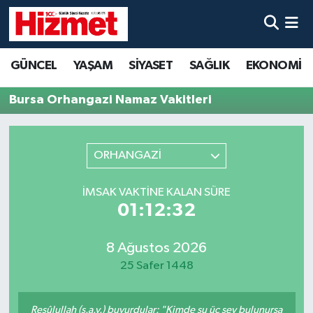
GÜNCEL
Denizli Nöbetçi Eczaneler
GÜNCEL
YAŞAM
SİYASET
SAĞLIK
EKONOMİ
YAŞAM
Denizli Hava Durumu
Bursa Orhangazi Namaz Vakitleri
SİYASET
Denizli Trafik Yoğunluk Haritası
ORHANGAZİ
SAĞLIK
Süper Lig Puan Durumu ve Fikstür
İMSAK VAKTINE KALAN SÜRE
EKONOMİ
Tüm Manşetler
01:12:32
KÜLTÜR SANAT
Son Dakika Haberleri
8 Ağustos 2026
25 Safer 1448
SPOR
Haber Arşivi
MAGAZİN
Resûlullah (s.a.v.) buyurdular: "Kimde şu üç şey bulunursa