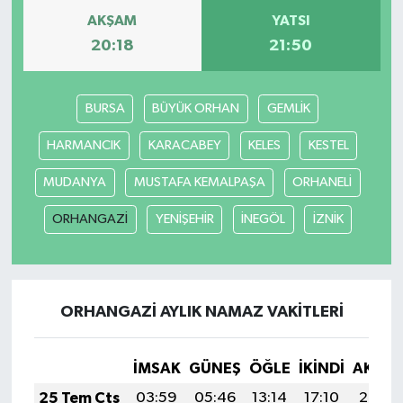
AKŞAM
YATSI
20:18
21:50
BURSA
BÜYÜK ORHAN
GEMLİK
HARMANCIK
KARACABEY
KELES
KESTEL
MUDANYA
MUSTAFA KEMALPAŞA
ORHANELİ
ORHANGAZİ
YENİŞEHİR
İNEGÖL
İZNİK
ORHANGAZİ AYLIK NAMAZ VAKITLERI
İMSAK
GÜNEŞ
ÖĞLE
İKINDI
AKŞA
25 Tem Cts
03:59
05:46
13:14
17:10
20:32