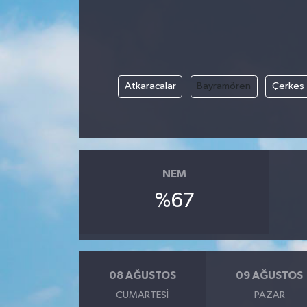
ÖZEL HABER
DTO
Atkaracalar
Bayramören
Çerkeş
RESMİ REKLAM
NEM
%67
08 AĞUSTOS
09 AĞUSTOS
CUMARTESI
PAZAR