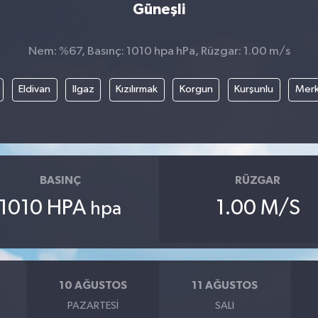
Güneşli
Nem: %67, Basınç: 1010 hpa hPa, Rüzgar: 1.00 m/s
Eldivan
Ilgaz
Kızılırmak
Korgun
Kurşunlu
Mer
BASINÇ
RÜZGAR
1010 HPA
1.00 M/S
hpa
10 AĞUSTOS
11 AĞUSTOS
PAZARTESI
SALI