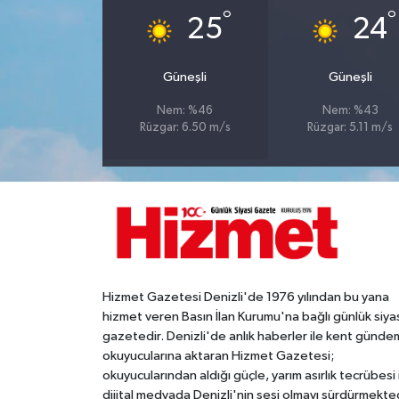
°
°
25
24
Güneşli
Güneşli
Nem: %46
Nem: %43
Rüzgar: 6.50 m/s
Rüzgar: 5.11 m/s
Hizmet Gazetesi Denizli'de 1976 yılından bu yana
hizmet veren Basın İlan Kurumu'na bağlı günlük siya
gazetedir. Denizli'de anlık haberler ile kent gündem
okuyucularına aktaran Hizmet Gazetesi;
okuyucularından aldığı güçle, yarım asırlık tecrübesi 
dijital medyada Denizli'nin sesi olmayı sürdürmekted