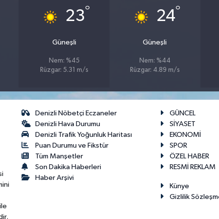
°
°
23
24
Güneşli
Güneşli
Nem: %45
Nem: %44
Rüzgar: 5.31 m/s
Rüzgar: 4.89 m/s
Denizli Nöbetçi Eczaneler
GÜNCEL
Denizli Hava Durumu
SİYASET
Denizli Trafik Yoğunluk Haritası
EKONOMİ
Puan Durumu ve Fikstür
SPOR
Tüm Manşetler
ÖZEL HABER
Son Dakika Haberleri
RESMİ REKLAM
si
Haber Arşivi
ini
Künye
Gizlilik Sözleşm
ile
ir.