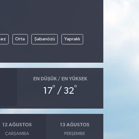
kez
Orta
Şabanözü
Yapraklı
EN DÜŞÜK / EN YÜKSEK
°
°
17
/ 32
12 AĞUSTOS
13 AĞUSTOS
ÇARŞAMBA
PERŞEMBE