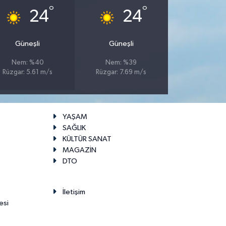
°
°
24
24
Güneşli
Güneşli
Nem: %40
Nem: %39
Rüzgar: 5.61 m/s
Rüzgar: 7.69 m/s
YAŞAM
SAĞLIK
KÜLTÜR SANAT
MAGAZİN
DTO
İletişim
esi