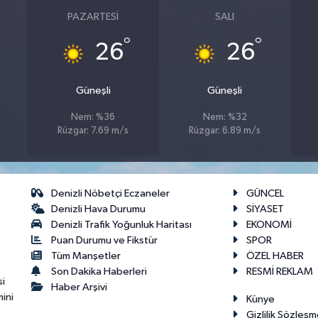
PAZARTESI
SALI
°
°
26
26
Güneşli
Güneşli
Nem: %36
Nem: %32
Rüzgar: 7.69 m/s
Rüzgar: 6.89 m/s
Denizli Nöbetçi Eczaneler
GÜNCEL
Denizli Hava Durumu
SİYASET
Denizli Trafik Yoğunluk Haritası
EKONOMİ
Puan Durumu ve Fikstür
SPOR
Tüm Manşetler
ÖZEL HABER
Son Dakika Haberleri
RESMİ REKLAM
si
Haber Arşivi
ini
Künye
Gizlilik Sözleşm