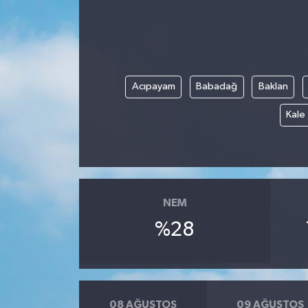
ÖZEL HABER
DTO
Acıpayam
Babadağ
Baklan
RESMİ REKLAM
Kale
NEM
%28
08 AĞUSTOS
09 AĞUSTOS