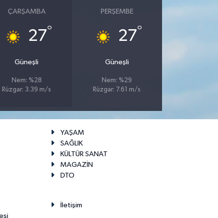
ÇARŞAMBA
PERŞEMBE
°
°
27
27
Güneşli
Güneşli
Nem: %28
Nem: %29
Rüzgar: 3.39 m/s
Rüzgar: 7.61 m/s
YAŞAM
SAĞLIK
KÜLTÜR SANAT
MAGAZİN
DTO
İletişim
esi