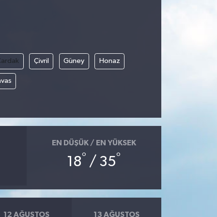
Çardak
Çivril
Güney
Honaz
avas
EN DÜŞÜK / EN YÜKSEK
°
°
18
/ 35
12 AĞUSTOS
13 AĞUSTOS