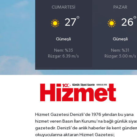
CUMARTESI
PAZAR
°
°
27
26
Güneşli
Güneşli
Nem: %35
Nem: %31
Rüzgar: 6.39 m/s
Rüzgar: 5.00 m/s
Hizmet Gazetesi Denizli'de 1976 yılından bu yana
hizmet veren Basın İlan Kurumu'na bağlı günlük siya
gazetedir. Denizli'de anlık haberler ile kent gündem
okuyucularına aktaran Hizmet Gazetesi;