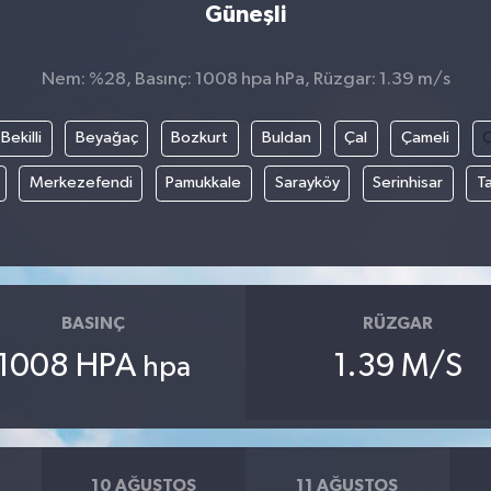
Güneşli
Nem: %28, Basınç: 1008 hpa hPa, Rüzgar: 1.39 m/s
Bekilli
Beyağaç
Bozkurt
Buldan
Çal
Çameli
Merkezefendi
Pamukkale
Sarayköy
Serinhisar
T
BASINÇ
RÜZGAR
1008 HPA
1.39 M/S
hpa
10 AĞUSTOS
11 AĞUSTOS