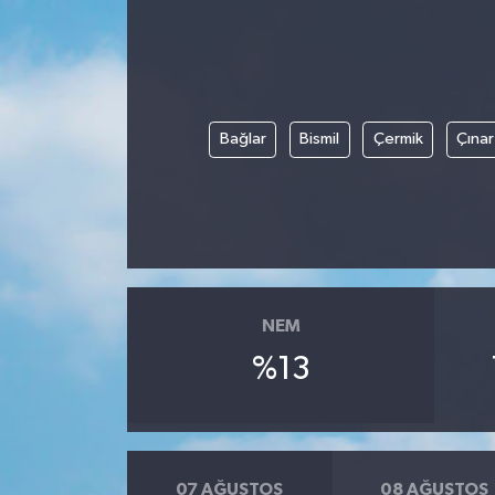
ÖZEL HABER
DTO
Bağlar
Bismil
Çermik
Çınar
RESMİ REKLAM
NEM
%13
07 AĞUSTOS
08 AĞUSTOS