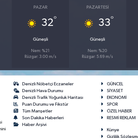
PAZAR
PAZARTESI
°
°
32
33
Güneşli
Güneşli
Nem: %21
Nem: %20
Rüzgar: 3.00 m/s
Rüzgar: 5.69 m/s
Denizli Nöbetçi Eczaneler
GÜNCEL
Denizli Hava Durumu
SİYASET
Denizli Trafik Yoğunluk Haritası
EKONOMİ
Puan Durumu ve Fikstür
SPOR
Tüm Manşetler
ÖZEL HABER
Son Dakika Haberleri
RESMİ REKLAM
si
Haber Arşivi
ini
Künye
Gizlilik Sözleşm