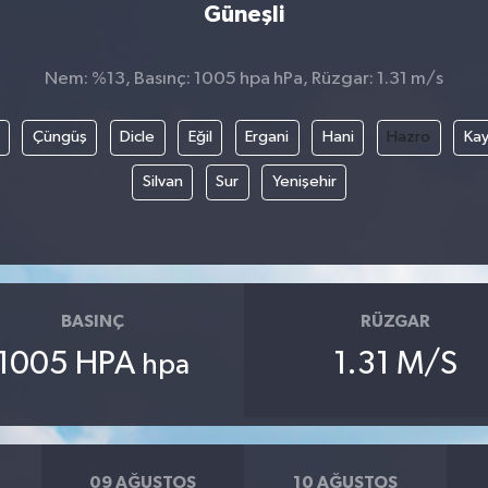
Güneşli
Nem: %13, Basınç: 1005 hpa hPa, Rüzgar: 1.31 m/s
Çüngüş
Dicle
Eğil
Ergani
Hani
Hazro
Kay
Silvan
Sur
Yenişehir
BASINÇ
RÜZGAR
1005 HPA
1.31 M/S
hpa
09 AĞUSTOS
10 AĞUSTOS