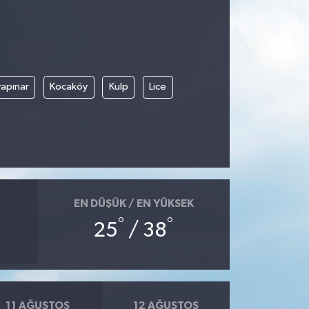
apınar
Kocaköy
Kulp
Lice
EN DÜŞÜK / EN YÜKSEK
°
°
25
/ 38
11 AĞUSTOS
12 AĞUSTOS