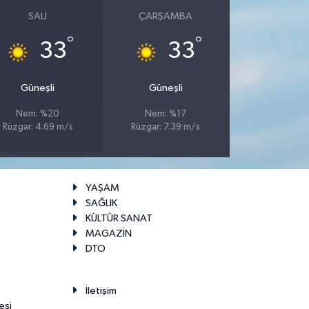
SALI
ÇARŞAMBA
°
°
33
33
Güneşli
Güneşli
Nem: %20
Nem: %17
Rüzgar: 4.69 m/s
Rüzgar: 7.39 m/s
YAŞAM
SAĞLIK
KÜLTÜR SANAT
MAGAZİN
DTO
İletişim
esi