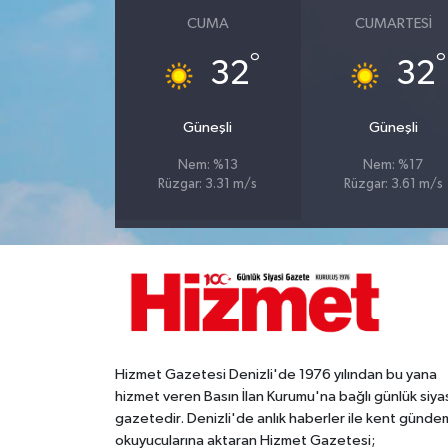
CUMA
CUMARTESI
°
°
32
32
Güneşli
Güneşli
Nem: %13
Nem: %17
Rüzgar: 3.31 m/s
Rüzgar: 3.61 m/s
Hizmet Gazetesi Denizli'de 1976 yılından bu yana
hizmet veren Basın İlan Kurumu'na bağlı günlük siya
gazetedir. Denizli'de anlık haberler ile kent gündem
okuyucularına aktaran Hizmet Gazetesi;