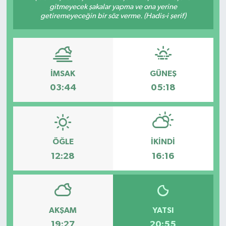
gitmeyecek şakalar yapma ve ona yerine
getiremeyeceğin bir söz verme. (Hadis-i şerif)
ÖZEL HABER
DTO
RESMİ REKLAM
İMSAK
GÜNEŞ
03:44
05:18
ÖĞLE
İKINDI
12:28
16:16
AKŞAM
YATSI
19:27
20:55