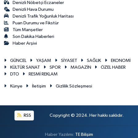
Denizli Nöbetçi Eczaneler
Denizli Hava Durumu
Denizli Trafik Yoğunluk Haritası
Puan Durumu ve Fikstür
Tüm Manşetler
Son Dakika Haberleri
Haber Arşivi
GÜNCEL
YAŞAM
SİYASET
SAĞLIK
EKONOMİ
KÜLTÜR SANAT
SPOR
MAGAZİN
ÖZEL HABER
DTO
RESMİ REKLAM
Künye
İletişim
Gizlilik Sözleşmesi
RSS
Copyright © 2024. Her hakkı saklıdır.
Haber Yazılımı:
TE Bilişim