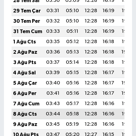
28 Tem Sal
03:30
05:09
12:28
16:19
19:38
29 Tem Çar
03:31
05:10
12:28
16:19
19:37
30 Tem Per
03:32
05:10
12:28
16:19
19:36
31 Tem Cum
03:33
05:11
12:28
16:19
19:36
1 Ağu Cts
03:35
05:12
12:28
16:18
19:35
2 Ağu Paz
03:36
05:13
12:28
16:18
19:34
3 Ağu Pts
03:37
05:14
12:28
16:18
19:33
4 Ağu Sal
03:39
05:15
12:28
16:17
19:32
5 Ağu Çar
03:40
05:16
12:28
16:17
19:30
6 Ağu Per
03:41
05:16
12:28
16:17
19:29
7 Ağu Cum
03:43
05:17
12:28
16:16
19:28
8 Ağu Cts
03:44
05:18
12:28
16:16
19:27
9 Ağu Paz
03:45
05:19
12:28
16:16
19:26
10 Ağu Pts
03:47
05:20
12:27
16:15
19:25