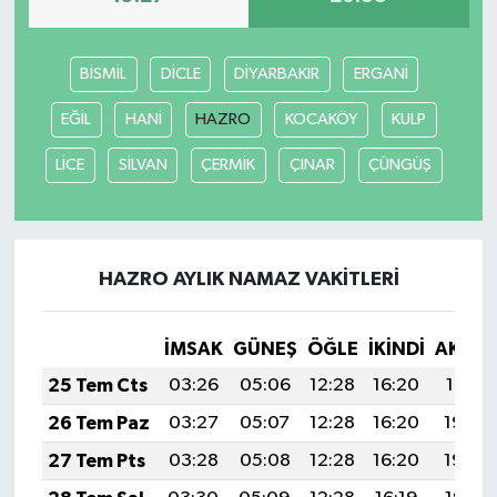
BİSMİL
DİCLE
DİYARBAKIR
ERGANİ
EĞİL
HANİ
HAZRO
KOCAKÖY
KULP
LİCE
SİLVAN
ÇERMİK
ÇINAR
ÇÜNGÜŞ
HAZRO AYLIK NAMAZ VAKITLERI
İMSAK
GÜNEŞ
ÖĞLE
İKINDI
AKŞA
25 Tem Cts
03:26
05:06
12:28
16:20
19:41
26 Tem Paz
03:27
05:07
12:28
16:20
19:40
27 Tem Pts
03:28
05:08
12:28
16:20
19:39