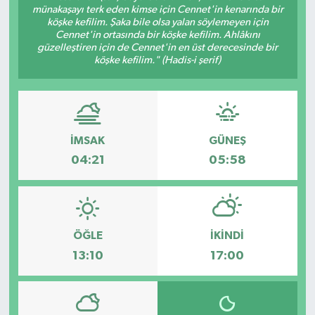
münakaşayı terk eden kimse için Cennet'in kenarında bir
köşke kefilim. Şaka bile olsa yalan söylemeyen için
ÖZEL HABER
Cennet'in ortasında bir köşke kefilim. Ahlâkını
güzelleştiren için de Cennet'in en üst derecesinde bir
DTO
köşke kefilim." (Hadis-i şerif)
RESMİ REKLAM
İMSAK
GÜNEŞ
04:21
05:58
ÖĞLE
İKINDI
13:10
17:00