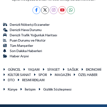
Denizli Nöbetçi Eczaneler
Denizli Hava Durumu
Denizli Trafik Yoğunluk Haritası
Puan Durumu ve Fikstür
Tüm Manşetler
Son Dakika Haberleri
Haber Arşivi
GÜNCEL
YAŞAM
SİYASET
SAĞLIK
EKONOMİ
KÜLTÜR SANAT
SPOR
MAGAZİN
ÖZEL HABER
DTO
RESMİ REKLAM
Künye
İletişim
Gizlilik Sözleşmesi