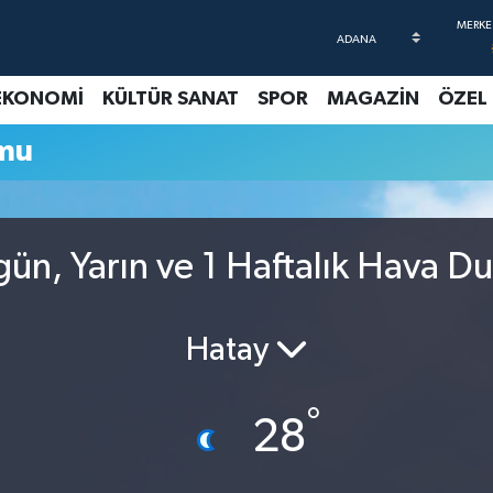
EKONOMİ
KÜLTÜR SANAT
SPOR
MAGAZİN
ÖZEL
umu
gün, Yarın ve 1 Haftalık Hava D
Hatay
°
28