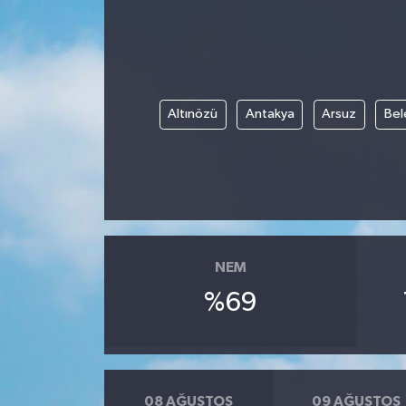
ÖZEL HABER
DTO
Altınözü
Antakya
Arsuz
Bel
RESMİ REKLAM
NEM
%69
08 AĞUSTOS
09 AĞUSTOS