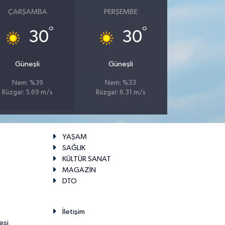
ÇARŞAMBA
PERŞEMBE
°
°
30
30
Güneşli
Güneşli
Nem: %39
Nem: %33
Rüzgar: 5.69 m/s
Rüzgar: 6.31 m/s
YAŞAM
SAĞLIK
KÜLTÜR SANAT
MAGAZİN
DTO
İletişim
esi