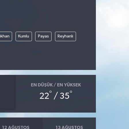
rıkhan
Kumlu
Payas
Reyhanlı
EN DÜŞÜK / EN YÜKSEK
°
°
22
/ 35
12 AĞUSTOS
13 AĞUSTOS