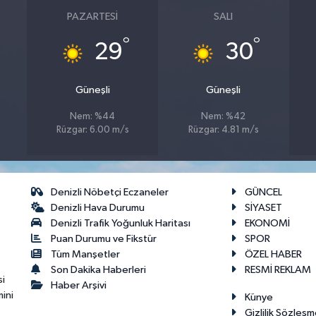
PAZARTESI
SALI
°
°
29
30
Güneşli
Güneşli
Nem: %44
Nem: %42
Rüzgar: 6.00 m/s
Rüzgar: 4.81 m/s
Denizli Nöbetçi Eczaneler
GÜNCEL
Denizli Hava Durumu
SİYASET
Denizli Trafik Yoğunluk Haritası
EKONOMİ
Puan Durumu ve Fikstür
SPOR
Tüm Manşetler
ÖZEL HABER
Son Dakika Haberleri
RESMİ REKLAM
si
Haber Arşivi
ini
Künye
Gizlilik Sözleşm