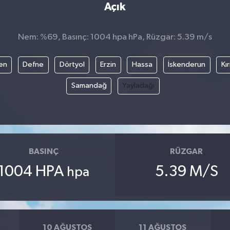
Açık
Nem: %69, Basınç: 1004 hpa hPa, Rüzgar: 5.39 m/s
en
Defne
Dörtyol
Erzin
Hassa
İskenderun
Kı
Samandağ
Yayladağı
BASINÇ
RÜZGAR
1004 HPA
5.39 M/S
hpa
10 AĞUSTOS
11 AĞUSTOS