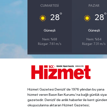
CUMARTESI
PAZAR
°
°
28
28
Güneşli
Güneşli
Nem: %68
Nem: %64
Rüzgar: 7.61 m/s
Rüzgar: 7.31 m/s
Hizmet Gazetesi Denizli'de 1976 yılından bu yana
hizmet veren Basın İlan Kurumu'na bağlı günlük siya
gazetedir. Denizli'de anlık haberler ile kent gündem
okuyucularına aktaran Hizmet Gazetesi;