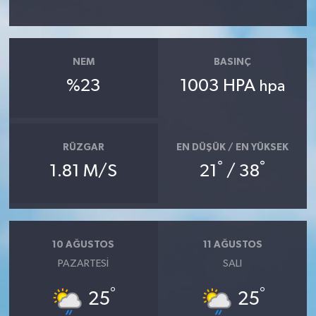
NEM
BASINÇ
%23
1003 HPA
hpa
RÜZGAR
EN DÜŞÜK / EN YÜKSEK
°
°
1.81 M/S
21
/ 38
10 AĞUSTOS
11 AĞUSTOS
PAZARTESI
SALI
°
°
25
25