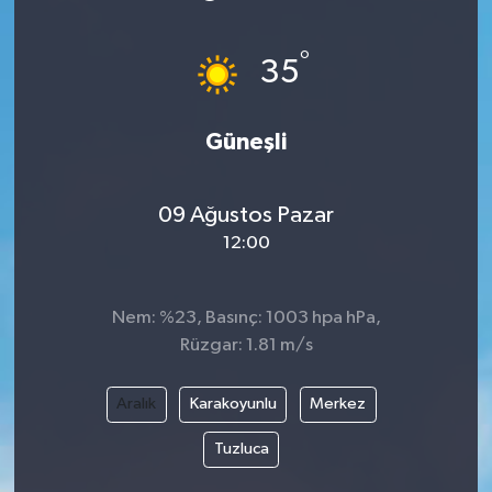
ÖZEL HABER
°
35
DTO
Güneşli
RESMİ REKLAM
09 Ağustos Pazar
12:00
Nem: %23, Basınç: 1003 hpa hPa,
Rüzgar: 1.81 m/s
Aralık
Karakoyunlu
Merkez
Tuzluca