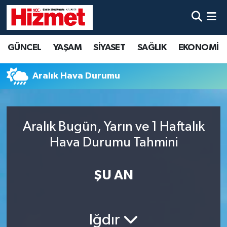
GÜNCEL
Denizli Nöbetçi Eczaneler
GÜNCEL
YAŞAM
SİYASET
SAĞLIK
EKONOMİ
YAŞAM
Denizli Hava Durumu
Aralık Hava Durumu
SİYASET
Denizli Trafik Yoğunluk Haritası
SAĞLIK
Süper Lig Puan Durumu ve Fikstür
Aralık Bugün, Yarın ve 1 Haftalık
Hava Durumu Tahmini
EKONOMİ
Tüm Manşetler
KÜLTÜR SANAT
Son Dakika Haberleri
ŞU AN
SPOR
Haber Arşivi
Iğdır
MAGAZİN