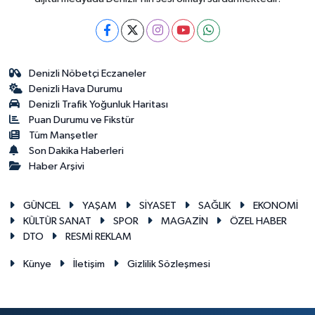
Denizli Nöbetçi Eczaneler
Denizli Hava Durumu
Denizli Trafik Yoğunluk Haritası
Puan Durumu ve Fikstür
Tüm Manşetler
Son Dakika Haberleri
Haber Arşivi
GÜNCEL
YAŞAM
SİYASET
SAĞLIK
EKONOMİ
KÜLTÜR SANAT
SPOR
MAGAZİN
ÖZEL HABER
DTO
RESMİ REKLAM
Künye
İletişim
Gizlilik Sözleşmesi