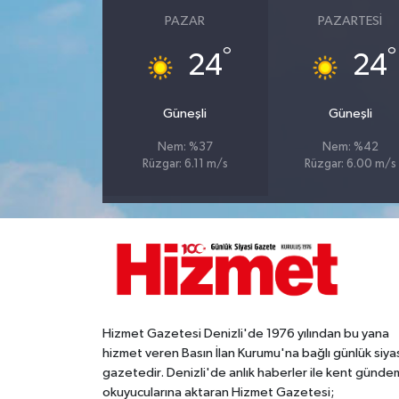
PAZAR
PAZARTESI
°
°
24
24
Güneşli
Güneşli
Nem: %37
Nem: %42
Rüzgar: 6.11 m/s
Rüzgar: 6.00 m/s
Hizmet Gazetesi Denizli'de 1976 yılından bu yana
hizmet veren Basın İlan Kurumu'na bağlı günlük siya
gazetedir. Denizli'de anlık haberler ile kent gündem
okuyucularına aktaran Hizmet Gazetesi;