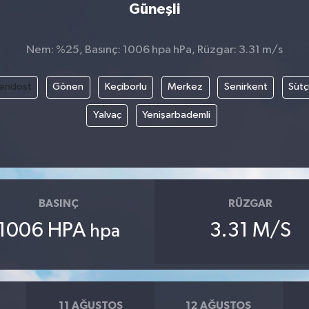
Güneşli
Nem: %25, Basınç: 1006 hpa hPa, Rüzgar: 3.31 m/s
endost
Gönen
Keçiborlu
Merkez
Senirkent
Sütç
Yalvaç
Yenişarbademli
BASINÇ
RÜZGAR
1006 HPA
3.31 M/S
hpa
11 AĞUSTOS
12 AĞUSTOS