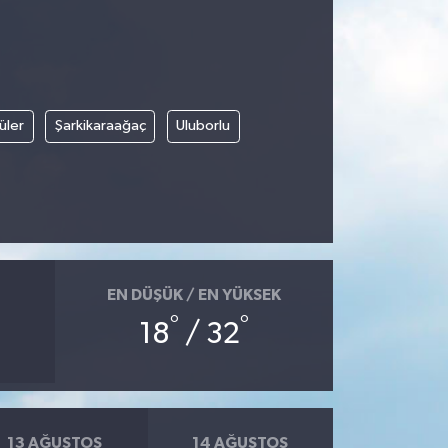
üler
Şarkikaraağaç
Uluborlu
EN DÜŞÜK / EN YÜKSEK
°
°
18
/ 32
13 AĞUSTOS
14 AĞUSTOS