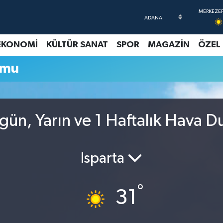
EKONOMİ
KÜLTÜR SANAT
SPOR
MAGAZİN
ÖZEL
umu
ün, Yarın ve 1 Haftalık Hava 
Isparta
°
31