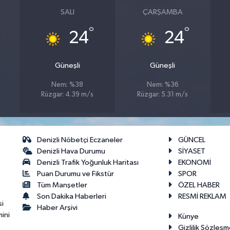
SALI
ÇARŞAMBA
°
°
24
24
Güneşli
Güneşli
Nem: %38
Nem: %36
Rüzgar: 4.39 m/s
Rüzgar: 5.31 m/s
Denizli Nöbetçi Eczaneler
GÜNCEL
Denizli Hava Durumu
SİYASET
Denizli Trafik Yoğunluk Haritası
EKONOMİ
Puan Durumu ve Fikstür
SPOR
Tüm Manşetler
ÖZEL HABER
Son Dakika Haberleri
RESMİ REKLAM
si
Haber Arşivi
ini
Künye
Gizlilik Sözleşm