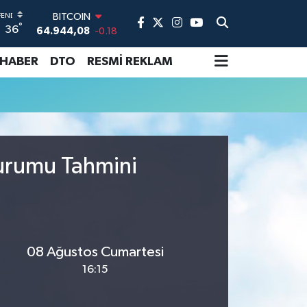
BITCOIN
°
36
64.944,08
-0.18
DOLAR
47,7436
0.18
 HABER
DTO
RESMİ REKLAM
EURO
55,2510
0.32
STERLİN
64,4811
0.38
GRAM ALTIN
6660.55
0.03
Durumu Tahmini
BİST100
13.779
-14
08 Ağustos Cumartesi
16:15