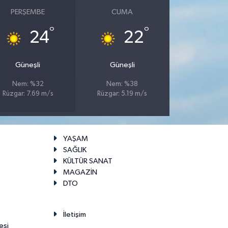
PERŞEMBE
CUMA
°
°
24
22
Güneşli
Güneşli
Nem: %32
Nem: %38
Rüzgar: 7.69 m/s
Rüzgar: 5.19 m/s
YAŞAM
SAĞLIK
KÜLTÜR SANAT
MAGAZİN
DTO
İletişim
esi