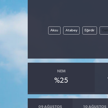
ÖZEL HABER
DTO
Aksu
Atabey
Eğirdir
Gel
RESMİ REKLAM
NEM
%25
09 AĞUSTOS
10 AĞUSTOS