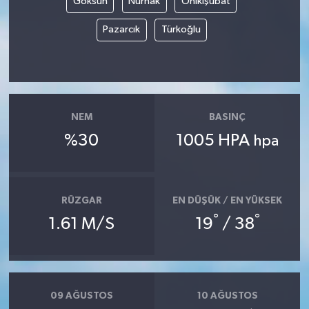
Göksun
Nurhak
Onikişubat
Pazarcık
Türkoğlu
NEM
BASINÇ
%30
1005 HPA
hpa
RÜZGAR
EN DÜŞÜK / EN YÜKSEK
°
°
1.61 M/S
19
/ 38
09 AĞUSTOS
10 AĞUSTOS