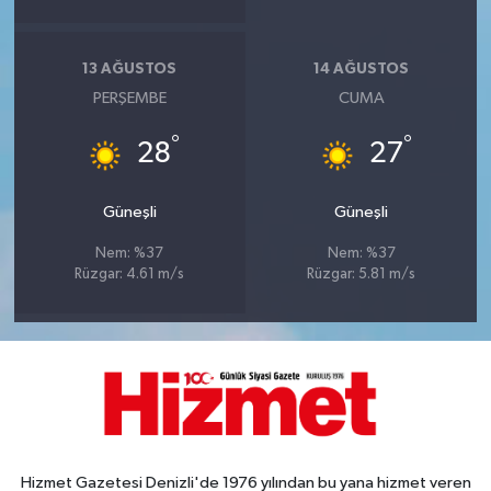
13 AĞUSTOS
14 AĞUSTOS
PERŞEMBE
CUMA
°
°
28
27
Güneşli
Güneşli
Nem: %37
Nem: %37
Rüzgar: 4.61 m/s
Rüzgar: 5.81 m/s
Hizmet Gazetesi Denizli'de 1976 yılından bu yana hizmet veren