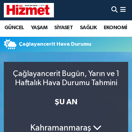
GÜNCEL
Denizli Nöbetçi Eczaneler
GÜNCEL
YAŞAM
SİYASET
SAĞLIK
EKONOMİ
YAŞAM
Denizli Hava Durumu
Çağlayancerit Hava Durumu
SİYASET
Denizli Trafik Yoğunluk Haritası
SAĞLIK
Süper Lig Puan Durumu ve Fikstür
Çağlayancerit Bugün, Yarın ve 1
Haftalık Hava Durumu Tahmini
EKONOMİ
Tüm Manşetler
KÜLTÜR SANAT
Son Dakika Haberleri
ŞU AN
SPOR
Haber Arşivi
Kahramanmaraş
MAGAZİN