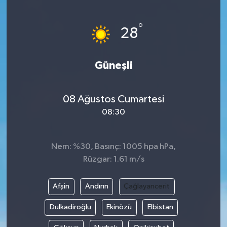
ÖZEL HABER
°
28
DTO
Güneşli
RESMİ REKLAM
08 Ağustos Cumartesi
08:30
Nem: %30, Basınç: 1005 hpa hPa,
Rüzgar: 1.61 m/s
Afşin
Andırın
Çağlayancerit
Dulkadiroğlu
Ekinözü
Elbistan