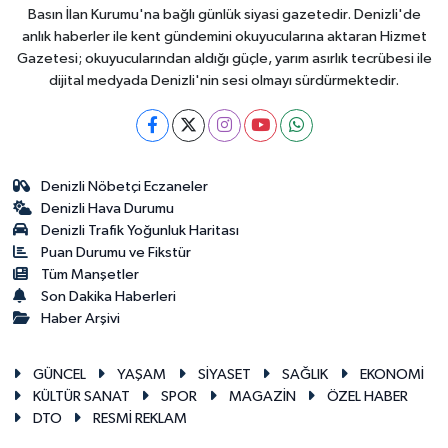
Basın İlan Kurumu'na bağlı günlük siyasi gazetedir. Denizli'de
anlık haberler ile kent gündemini okuyucularına aktaran Hizmet
Gazetesi; okuyucularından aldığı güçle, yarım asırlık tecrübesi ile
dijital medyada Denizli'nin sesi olmayı sürdürmektedir.
Denizli Nöbetçi Eczaneler
Denizli Hava Durumu
Denizli Trafik Yoğunluk Haritası
Puan Durumu ve Fikstür
Tüm Manşetler
Son Dakika Haberleri
Haber Arşivi
GÜNCEL
YAŞAM
SİYASET
SAĞLIK
EKONOMİ
KÜLTÜR SANAT
SPOR
MAGAZİN
ÖZEL HABER
DTO
RESMİ REKLAM