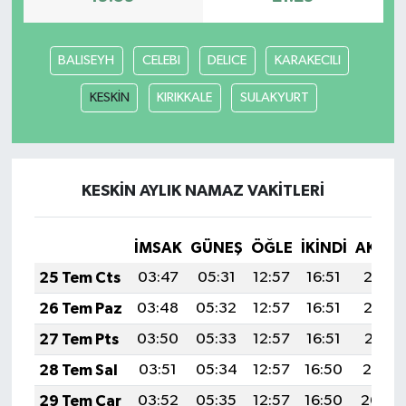
BALISEYH
CELEBI
DELICE
KARAKECILI
KESKİN
KIRIKKALE
SULAKYURT
KESKİN AYLIK NAMAZ VAKITLERI
İMSAK
GÜNEŞ
ÖĞLE
İKINDI
AKŞA
25 Tem Cts
03:47
05:31
12:57
16:51
20:13
26 Tem Paz
03:48
05:32
12:57
16:51
20:12
27 Tem Pts
03:50
05:33
12:57
16:51
20:11
28 Tem Sal
03:51
05:34
12:57
16:50
20:10
29 Tem Çar
03:52
05:35
12:57
16:50
20:09