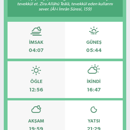
tevekkül et. Zira Allâhü Teâlâ, tevekkül eden kullarını
sever. (Âl-i İmrân Sûresi, 159)
ÖZEL HABER
DTO
RESMİ REKLAM
İMSAK
GÜNEŞ
04:07
05:44
ÖĞLE
İKINDI
12:56
16:47
AKŞAM
YATSI
19:59
21:29