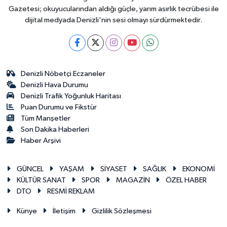
Gazetesi; okuyucularından aldığı güçle, yarım asırlık tecrübesi ile
dijital medyada Denizli'nin sesi olmayı sürdürmektedir.
Denizli Nöbetçi Eczaneler
Denizli Hava Durumu
Denizli Trafik Yoğunluk Haritası
Puan Durumu ve Fikstür
Tüm Manşetler
Son Dakika Haberleri
Haber Arşivi
GÜNCEL
YAŞAM
SİYASET
SAĞLIK
EKONOMİ
KÜLTÜR SANAT
SPOR
MAGAZİN
ÖZEL HABER
DTO
RESMİ REKLAM
Künye
İletişim
Gizlilik Sözleşmesi