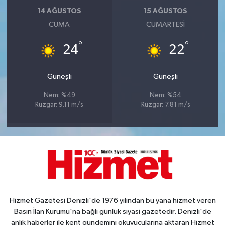
14 AĞUSTOS
15 AĞUSTOS
CUMA
CUMARTESI
°
°
24
22
Güneşli
Güneşli
Nem: %49
Nem: %54
Rüzgar: 9.11 m/s
Rüzgar: 7.81 m/s
Hizmet Gazetesi Denizli'de 1976 yılından bu yana hizmet veren
Basın İlan Kurumu'na bağlı günlük siyasi gazetedir. Denizli'de
anlık haberler ile kent gündemini okuyucularına aktaran Hizmet