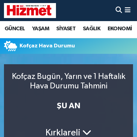
GÜNCEL
Denizli Nöbetçi Eczaneler
GÜNCEL
YAŞAM
SİYASET
SAĞLIK
EKONOMİ
YAŞAM
Denizli Hava Durumu
Kofçaz Hava Durumu
SİYASET
Denizli Trafik Yoğunluk Haritası
SAĞLIK
Süper Lig Puan Durumu ve Fikstür
Kofçaz Bugün, Yarın ve 1 Haftalık
Hava Durumu Tahmini
EKONOMİ
Tüm Manşetler
KÜLTÜR SANAT
Son Dakika Haberleri
ŞU AN
SPOR
Haber Arşivi
Kırklareli
MAGAZİN