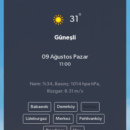
ÖZEL HABER
°
31
DTO
Güneşli
RESMİ REKLAM
09 Ağustos Pazar
11:00
Nem: %34, Basınç: 1014 hpa hPa,
Rüzgar: 8.31 m/s
Babaeski
Demirköy
Kofçaz
Lüleburgaz
Merkez
Pehlivanköy