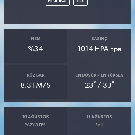
Pınarhisar
Vize
NEM
BASINÇ
%34
1014 HPA
hpa
RÜZGAR
EN DÜŞÜK / EN YÜKSEK
°
°
8.31 M/S
23
/ 33
10 AĞUSTOS
11 AĞUSTOS
PAZARTESI
SALI