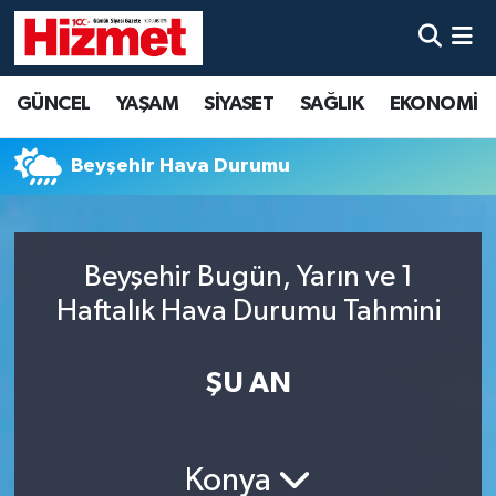
GÜNCEL
Denizli Nöbetçi Eczaneler
GÜNCEL
YAŞAM
SİYASET
SAĞLIK
EKONOMİ
YAŞAM
Denizli Hava Durumu
Beyşehir Hava Durumu
SİYASET
Denizli Trafik Yoğunluk Haritası
SAĞLIK
Süper Lig Puan Durumu ve Fikstür
Beyşehir Bugün, Yarın ve 1
Haftalık Hava Durumu Tahmini
EKONOMİ
Tüm Manşetler
KÜLTÜR SANAT
Son Dakika Haberleri
ŞU AN
SPOR
Haber Arşivi
Konya
MAGAZİN