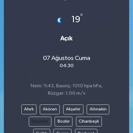
ÖZEL HABER
°
19
DTO
Açık
RESMİ REKLAM
07 Ağustos Cuma
04:30
Nem: %43, Basınç: 1010 hpa hPa,
Rüzgar: 1.00 m/s
Ahırlı
Akören
Akşehir
Altınekin
Beyşehir
Bozkır
Cihanbeyli