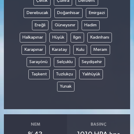
Çeltik
Çumra
Derbent
Derebucak
Doğanhisar
Emirgazi
Ereğli
Güneysınır
Hadim
Halkapınar
Hüyük
Ilgın
Kadınhanı
Karapınar
Karatay
Kulu
Meram
Sarayönü
Selçuklu
Seydişehir
Taşkent
Tuzlukçu
Yalıhüyük
Yunak
NEM
BASINÇ