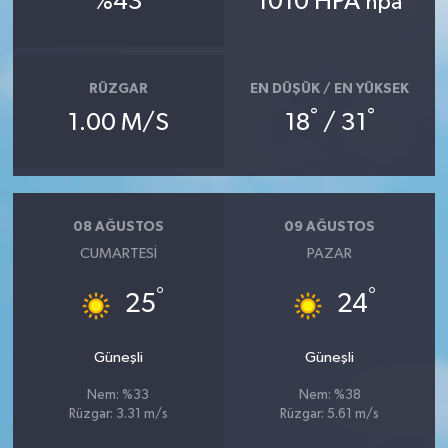
%43
1010 HPA
hpa
RÜZGAR
EN DÜŞÜK / EN YÜKSEK
°
°
1.00 M/S
18
/ 31
08 AĞUSTOS
09 AĞUSTOS
CUMARTESI
PAZAR
°
°
25
24
Güneşli
Güneşli
Nem: %33
Nem: %38
Rüzgar: 3.31 m/s
Rüzgar: 5.61 m/s