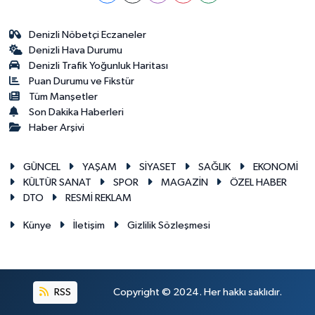
Denizli Nöbetçi Eczaneler
Denizli Hava Durumu
Denizli Trafik Yoğunluk Haritası
Puan Durumu ve Fikstür
Tüm Manşetler
Son Dakika Haberleri
Haber Arşivi
GÜNCEL
YAŞAM
SİYASET
SAĞLIK
EKONOMİ
KÜLTÜR SANAT
SPOR
MAGAZİN
ÖZEL HABER
DTO
RESMİ REKLAM
Künye
İletişim
Gizlilik Sözleşmesi
RSS
Copyright © 2024. Her hakkı saklıdır.