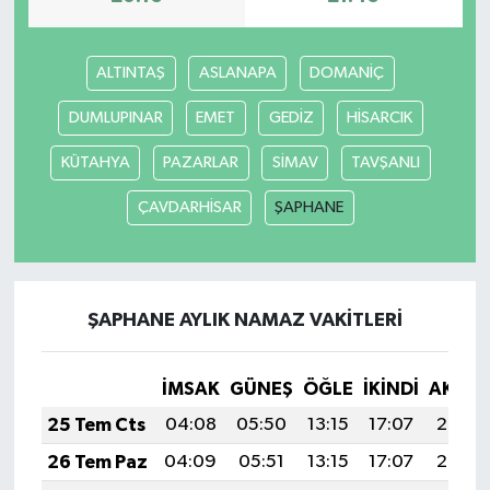
ALTINTAŞ
ASLANAPA
DOMANİÇ
DUMLUPINAR
EMET
GEDİZ
HİSARCIK
KÜTAHYA
PAZARLAR
SİMAV
TAVŞANLI
ÇAVDARHİSAR
ŞAPHANE
ŞAPHANE AYLIK NAMAZ VAKITLERI
İMSAK
GÜNEŞ
ÖĞLE
İKINDI
AKŞA
25 Tem Cts
04:08
05:50
13:15
17:07
20:29
26 Tem Paz
04:09
05:51
13:15
17:07
20:28