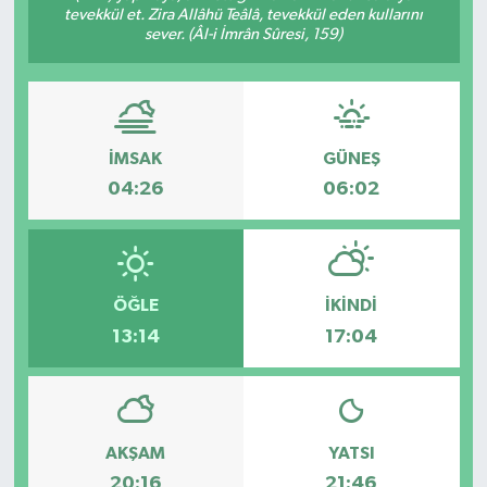
tevekkül et. Zira Allâhü Teâlâ, tevekkül eden kullarını
sever. (Âl-i İmrân Sûresi, 159)
ÖZEL HABER
DTO
RESMİ REKLAM
İMSAK
GÜNEŞ
04:26
06:02
ÖĞLE
İKINDI
13:14
17:04
AKŞAM
YATSI
20:16
21:46