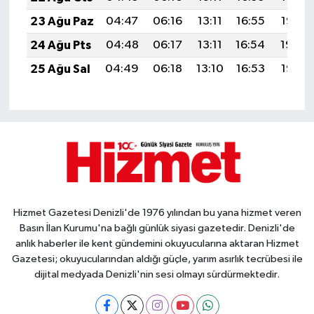
23 Ağu Paz
04:47
06:16
13:11
16:55
19:55
24 Ağu Pts
04:48
06:17
13:11
16:54
19:54
25 Ağu Sal
04:49
06:18
13:10
16:53
19:52
Hizmet Gazetesi Denizli'de 1976 yılından bu yana hizmet veren
Basın İlan Kurumu'na bağlı günlük siyasi gazetedir. Denizli'de
anlık haberler ile kent gündemini okuyucularına aktaran Hizmet
Gazetesi; okuyucularından aldığı güçle, yarım asırlık tecrübesi ile
dijital medyada Denizli'nin sesi olmayı sürdürmektedir.