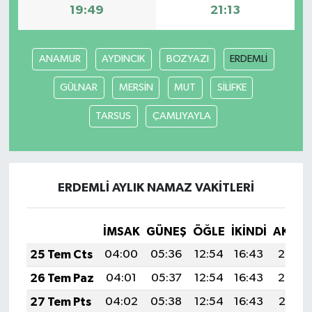
19:49
21:13
ANAMUR
AYDINCIK
BOZYAZI
ERDEMLİ
GÜLNAR
MERSİN
MUT
SİLİFKE
TARSUS
ÇAMLIYAYLA
ERDEMLİ AYLIK NAMAZ VAKITLERI
İMSAK
GÜNEŞ
ÖĞLE
İKINDI
AKŞA
25 Tem Cts
04:00
05:36
12:54
16:43
20:03
26 Tem Paz
04:01
05:37
12:54
16:43
20:02
27 Tem Pts
04:02
05:38
12:54
16:43
20:01