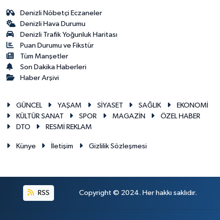
Denizli Nöbetçi Eczaneler
Denizli Hava Durumu
Denizli Trafik Yoğunluk Haritası
Puan Durumu ve Fikstür
Tüm Manşetler
Son Dakika Haberleri
Haber Arşivi
GÜNCEL
YAŞAM
SİYASET
SAĞLIK
EKONOMİ
KÜLTÜR SANAT
SPOR
MAGAZİN
ÖZEL HABER
DTO
RESMİ REKLAM
Künye
İletişim
Gizlilik Sözleşmesi
RSS
Copyright © 2024. Her hakkı saklıdır.