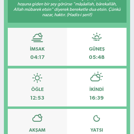
hoşuna giden bir şey görürse "mâşâallah, bârekallâh,
Allah mübarek etsin" diyerek bereketle dua etsin. Çünkü
ÖZEL HABER
nazar, haktır. (Hadis-i şerif)
DTO
RESMİ REKLAM
İMSAK
GÜNEŞ
04:17
05:48
ÖĞLE
İKINDI
12:53
16:39
AKŞAM
YATSI