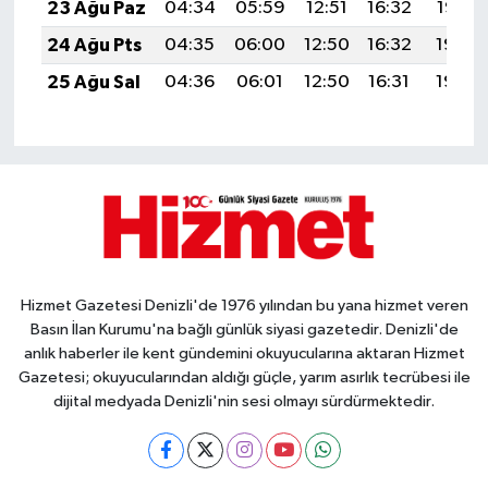
23 Ağu Paz
04:34
05:59
12:51
16:32
19:32
24 Ağu Pts
04:35
06:00
12:50
16:32
19:30
25 Ağu Sal
04:36
06:01
12:50
16:31
19:29
Hizmet Gazetesi Denizli'de 1976 yılından bu yana hizmet veren
Basın İlan Kurumu'na bağlı günlük siyasi gazetedir. Denizli'de
anlık haberler ile kent gündemini okuyucularına aktaran Hizmet
Gazetesi; okuyucularından aldığı güçle, yarım asırlık tecrübesi ile
dijital medyada Denizli'nin sesi olmayı sürdürmektedir.