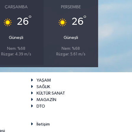
ÇARŞAMBA
PERŞEMBE
°
°
26
26
Güneşli
Güneşli
Nem: %68
Nem: %68
Rüzgar: 4.39 m/s
Rüzgar: 5.61 m/s
YAŞAM
SAĞLIK
KÜLTÜR SANAT
MAGAZİN
DTO
İletişim
esi