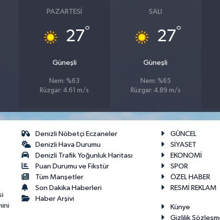
PAZARTESI
SALI
°
°
27
27
Güneşli
Güneşli
Nem: %63
Nem: %65
Rüzgar: 4.61 m/s
Rüzgar: 4.89 m/s
Denizli Nöbetçi Eczaneler
GÜNCEL
Denizli Hava Durumu
SİYASET
Denizli Trafik Yoğunluk Haritası
EKONOMİ
Puan Durumu ve Fikstür
SPOR
Tüm Manşetler
ÖZEL HABER
Son Dakika Haberleri
RESMİ REKLAM
si
Haber Arşivi
ini
Künye
Gizlilik Sözleşm