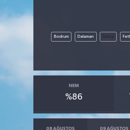
ÖZEL HABER
DTO
Bodrum
Dalaman
Datça
Fet
RESMİ REKLAM
NEM
%86
08 AĞUSTOS
09 AĞUSTOS