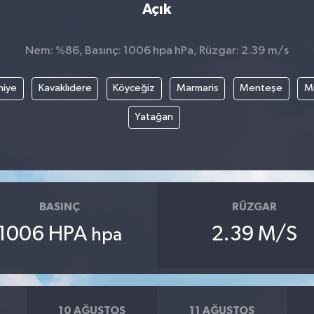
Açık
Nem: %86, Basınç: 1006 hpa hPa, Rüzgar: 2.39 m/s
hiye
Kavaklıdere
Köyceğiz
Marmaris
Menteşe
Mi
Yatağan
BASINÇ
RÜZGAR
1006 HPA
2.39 M/S
hpa
10 AĞUSTOS
11 AĞUSTOS