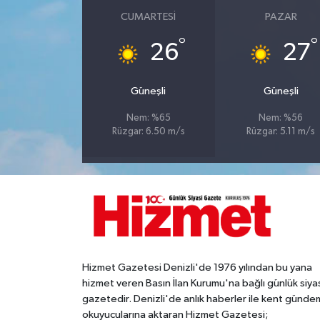
CUMARTESI
PAZAR
°
°
26
27
Güneşli
Güneşli
Nem: %65
Nem: %56
Rüzgar: 6.50 m/s
Rüzgar: 5.11 m/s
Hizmet Gazetesi Denizli'de 1976 yılından bu yana
hizmet veren Basın İlan Kurumu'na bağlı günlük siya
gazetedir. Denizli'de anlık haberler ile kent gündem
okuyucularına aktaran Hizmet Gazetesi;