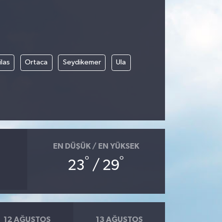
las
Ortaca
Seydikemer
Ula
EN DÜŞÜK / EN YÜKSEK
°
°
23
/ 29
12 AĞUSTOS
13 AĞUSTOS