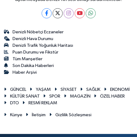
Denizli Nöbetçi Eczaneler
Denizli Hava Durumu
Denizli Trafik Yoğunluk Haritası
Puan Durumu ve Fikstür
Tüm Manşetler
Son Dakika Haberleri
Haber Arşivi
GÜNCEL
YAŞAM
SİYASET
SAĞLIK
EKONOMİ
KÜLTÜR SANAT
SPOR
MAGAZİN
ÖZEL HABER
DTO
RESMİ REKLAM
Künye
İletişim
Gizlilik Sözleşmesi