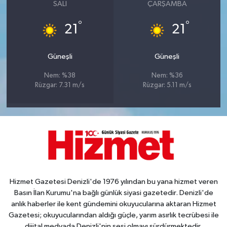
SALI
ÇARŞAMBA
°
°
21
21
Güneşli
Güneşli
Nem: %38
Nem: %36
Rüzgar: 7.31 m/s
Rüzgar: 5.11 m/s
Hizmet Gazetesi Denizli'de 1976 yılından bu yana hizmet veren
Basın İlan Kurumu'na bağlı günlük siyasi gazetedir. Denizli'de
anlık haberler ile kent gündemini okuyucularına aktaran Hizmet
Gazetesi; okuyucularından aldığı güçle, yarım asırlık tecrübesi ile
dijital medyada Denizli'nin sesi olmayı sürdürmektedir.