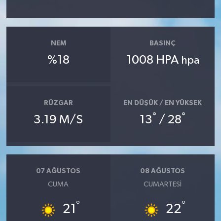
NEM
BASINÇ
%18
1008 HPA
hpa
RÜZGAR
EN DÜŞÜK / EN YÜKSEK
°
°
3.19 M/S
13
/ 28
07 AĞUSTOS
08 AĞUSTOS
CUMA
CUMARTESI
°
°
21
22