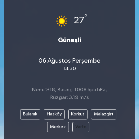
ÖZEL HABER
°
27
DTO
Güneşli
RESMİ REKLAM
06 Ağustos Perşembe
13:30
Nem: %18, Basınç: 1008 hpa hPa,
Rüzgar: 3.19 m/s
Bulanık
Hasköy
Korkut
Malazgirt
Merkez
Varto