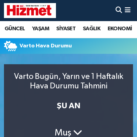
GÜNCEL
Denizli Nöbetçi Eczaneler
GÜNCEL
YAŞAM
SİYASET
SAĞLIK
EKONOMİ
YAŞAM
Denizli Hava Durumu
Varto Hava Durumu
SİYASET
Denizli Trafik Yoğunluk Haritası
SAĞLIK
Süper Lig Puan Durumu ve Fikstür
Varto Bugün, Yarın ve 1 Haftalık
Hava Durumu Tahmini
EKONOMİ
Tüm Manşetler
KÜLTÜR SANAT
Son Dakika Haberleri
ŞU AN
SPOR
Haber Arşivi
Muş
MAGAZİN