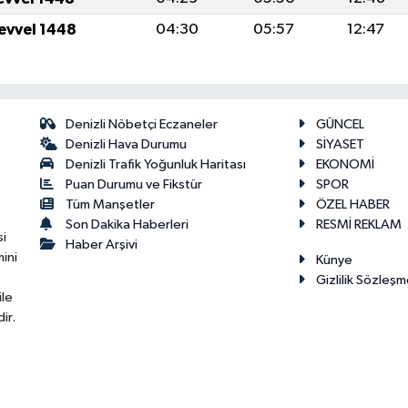
levvel 1448
04:30
05:57
12:47
Denizli Nöbetçi Eczaneler
GÜNCEL
Denizli Hava Durumu
SİYASET
Denizli Trafik Yoğunluk Haritası
EKONOMİ
Puan Durumu ve Fikstür
SPOR
Tüm Manşetler
ÖZEL HABER
Son Dakika Haberleri
RESMİ REKLAM
si
Haber Arşivi
ini
Künye
Gizlilik Sözleşm
ile
ir.