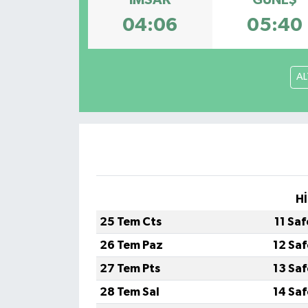
İMSAK
GÜNEŞ
04:06
05:40
ÖZEL HABER
DTO
AL
RESMİ REKLAM
Hİ
25 Tem Cts
11 Sa
26 Tem Paz
12 Sa
27 Tem Pts
13 Sa
28 Tem Sal
14 Sa