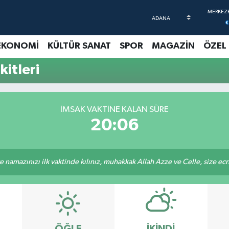
EKONOMİ
KÜLTÜR SANAT
SPOR
MAGAZİN
ÖZEL
itleri
İMSAK VAKTINE KALAN SÜRE
20:06
 namazınızı ilk vaktinde kılınız, muhakkak Allah Azze ve Celle, size ecriniz