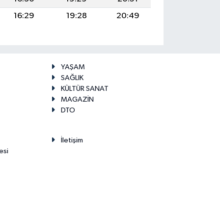
16:29
19:28
20:49
YAŞAM
SAĞLIK
KÜLTÜR SANAT
MAGAZİN
DTO
İletişim
esi