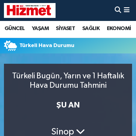
GÜNCEL
Denizli Nöbetçi Eczaneler
GÜNCEL
YAŞAM
SİYASET
SAĞLIK
EKONOMİ
YAŞAM
Denizli Hava Durumu
Türkeli Hava Durumu
SİYASET
Denizli Trafik Yoğunluk Haritası
SAĞLIK
Süper Lig Puan Durumu ve Fikstür
Türkeli Bugün, Yarın ve 1 Haftalık
Hava Durumu Tahmini
EKONOMİ
Tüm Manşetler
KÜLTÜR SANAT
Son Dakika Haberleri
ŞU AN
SPOR
Haber Arşivi
Sinop
MAGAZİN