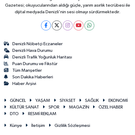
Gazetesi; okuyucularından aldığı güçle, yarım asırlık tecrübesi ile
dijital medyada Denizli'nin sesi olmayı sürdürmektedir.
Denizli Nöbetçi Eczaneler
Denizli Hava Durumu
Denizli Trafik Yoğunluk Haritası
Puan Durumu ve Fikstür
Tüm Manşetler
Son Dakika Haberleri
Haber Arşivi
GÜNCEL
YAŞAM
SİYASET
SAĞLIK
EKONOMİ
KÜLTÜR SANAT
SPOR
MAGAZİN
ÖZEL HABER
DTO
RESMİ REKLAM
Künye
İletişim
Gizlilik Sözleşmesi