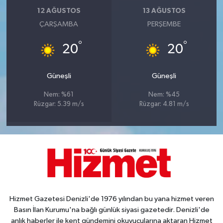
12 AĞUSTOS
13 AĞUSTOS
ÇARŞAMBA
PERŞEMBE
°
°
20
20
Güneşli
Güneşli
Nem: %61
Nem: %45
Rüzgar: 5.39 m/s
Rüzgar: 4.81 m/s
Hizmet Gazetesi Denizli'de 1976 yılından bu yana hizmet veren
Basın İlan Kurumu'na bağlı günlük siyasi gazetedir. Denizli'de
anlık haberler ile kent gündemini okuyucularına aktaran Hizmet