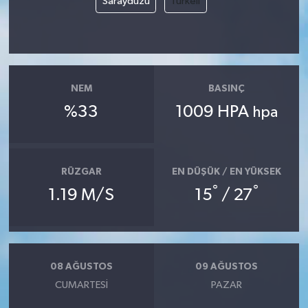
Saraydüzü
Türkeli
NEM
BASINÇ
%33
1009 HPA
hpa
RÜZGAR
EN DÜŞÜK / EN YÜKSEK
°
°
1.19 M/S
15
/ 27
08 AĞUSTOS
09 AĞUSTOS
CUMARTESI
PAZAR