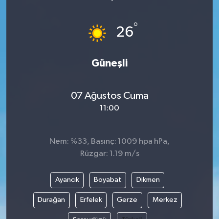
ÖZEL HABER
°
26
DTO
Güneşli
RESMİ REKLAM
07 Ağustos Cuma
11:00
Nem: %33, Basınç: 1009 hpa hPa,
Rüzgar: 1.19 m/s
Ayancık
Boyabat
Dikmen
Durağan
Erfelek
Gerze
Merkez