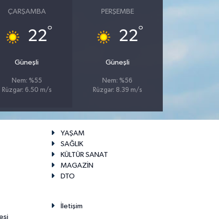
ÇARŞAMBA
PERŞEMBE
°
°
22
22
Güneşli
Güneşli
Nem: %55
Nem: %56
Rüzgar: 6.50 m/s
Rüzgar: 8.39 m/s
YAŞAM
SAĞLIK
KÜLTÜR SANAT
MAGAZİN
DTO
İletişim
esi