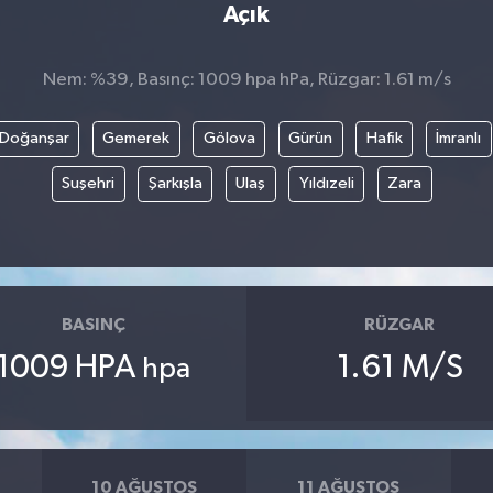
Açık
Nem: %39, Basınç: 1009 hpa hPa, Rüzgar: 1.61 m/s
Doğanşar
Gemerek
Gölova
Gürün
Hafik
İmranlı
Suşehri
Şarkışla
Ulaş
Yıldızeli
Zara
BASINÇ
RÜZGAR
1009 HPA
1.61 M/S
hpa
10 AĞUSTOS
11 AĞUSTOS