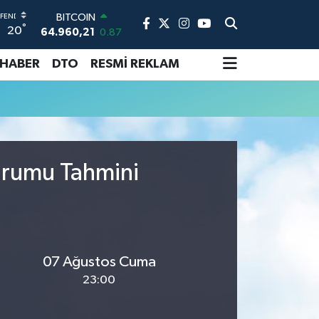
BITCOIN
°
20
64.960,21
0.87
DOLAR
47,7436
0.18
 HABER
DTO
RESMİ REKLAM
EURO
55,2510
0.32
STERLİN
64,4811
0.38
GRAM ALTIN
6648.99
2.59
Durumu Tahmini
BİST100
13.779
-14
07 Ağustos Cuma
23:00