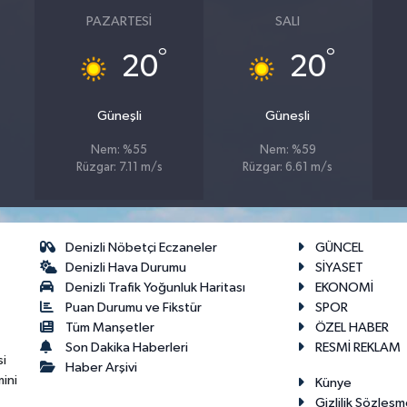
PAZARTESI
SALI
°
°
20
20
Güneşli
Güneşli
Nem: %55
Nem: %59
Rüzgar: 7.11 m/s
Rüzgar: 6.61 m/s
Denizli Nöbetçi Eczaneler
GÜNCEL
Denizli Hava Durumu
SİYASET
Denizli Trafik Yoğunluk Haritası
EKONOMİ
Puan Durumu ve Fikstür
SPOR
Tüm Manşetler
ÖZEL HABER
Son Dakika Haberleri
RESMİ REKLAM
si
Haber Arşivi
ini
Künye
Gizlilik Sözleşm