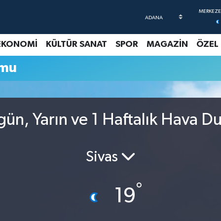
EKONOMİ
KÜLTÜR SANAT
SPOR
MAGAZİN
ÖZEL
umu
gün, Yarın ve 1 Haftalık Hava 
Sivas
°
19