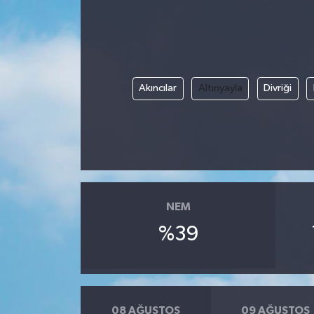
ÖZEL HABER
DTO
Akıncılar
Altınyayla
Divriği
RESMİ REKLAM
NEM
%39
08 AĞUSTOS
09 AĞUSTOS