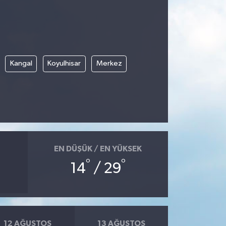
Kangal
Koyulhisar
Merkez
EN DÜŞÜK / EN YÜKSEK
°
°
14
/ 29
12 AĞUSTOS
13 AĞUSTOS