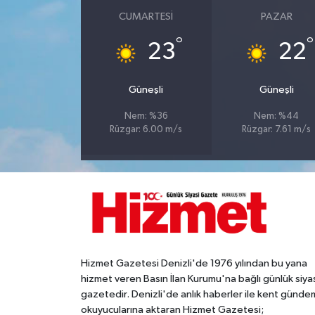
CUMARTESI
PAZAR
°
°
23
22
Güneşli
Güneşli
Nem: %36
Nem: %44
Rüzgar: 6.00 m/s
Rüzgar: 7.61 m/s
Hizmet Gazetesi Denizli'de 1976 yılından bu yana
hizmet veren Basın İlan Kurumu'na bağlı günlük siya
gazetedir. Denizli'de anlık haberler ile kent gündem
okuyucularına aktaran Hizmet Gazetesi;