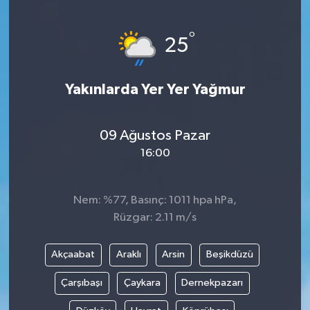
ÖZEL HABER
°
25
DTO
Yakınlarda Yer Yer Yağmur
RESMİ REKLAM
09 Ağustos Pazar
16:00
Nem: %77, Basınç: 1011 hpa hPa,
Rüzgar: 2.11 m/s
Akçaabat
Araklı
Arsin
Beşikdüzü
Çarşıbaşı
Çaykara
Dernekpazarı