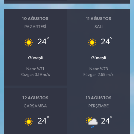
10 AĞUSTOS
11 AĞUSTOS
PAZARTESI
SALI
°
°
24
24
Güneşli
Güneşli
Nem: %71
Nem: %73
Rüzgar: 3.19 m/s
Rüzgar: 2.69 m/s
12 AĞUSTOS
13 AĞUSTOS
ÇARŞAMBA
PERŞEMBE
°
°
24
24