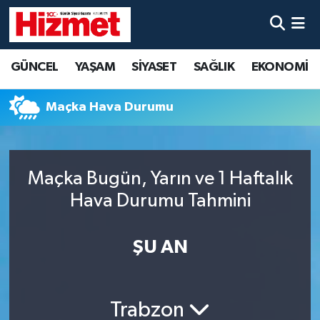
GÜNCEL
Denizli Nöbetçi Eczaneler
GÜNCEL
YAŞAM
SİYASET
SAĞLIK
EKONOMİ
YAŞAM
Denizli Hava Durumu
Maçka Hava Durumu
SİYASET
Denizli Trafik Yoğunluk Haritası
SAĞLIK
Süper Lig Puan Durumu ve Fikstür
Maçka Bugün, Yarın ve 1 Haftalık
Hava Durumu Tahmini
EKONOMİ
Tüm Manşetler
KÜLTÜR SANAT
Son Dakika Haberleri
ŞU AN
SPOR
Haber Arşivi
Trabzon
MAGAZİN