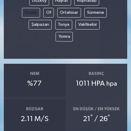
Düzköy
Hayrat
Köprübaşı
Maçka
Of
Ortahisar
Sürmene
Şalpazarı
Tonya
Vakfıkebir
Yomra
NEM
BASINÇ
%77
1011 HPA
hpa
RÜZGAR
EN DÜŞÜK / EN YÜKSEK
°
°
2.11 M/S
21
/ 26