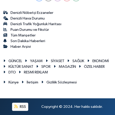
Denizli Nöbetçi Eczaneler
Denizli Hava Durumu
Denizli Trafik Yoğunluk Haritası
Puan Durumu ve Fikstür
Tüm Manşetler
Son Dakika Haberleri
Haber Arşivi
GÜNCEL
YAŞAM
SİYASET
SAĞLIK
EKONOMİ
KÜLTÜR SANAT
SPOR
MAGAZİN
ÖZEL HABER
DTO
RESMİ REKLAM
Künye
İletişim
Gizlilik Sözleşmesi
RSS
Copyright © 2024. Her hakkı saklıdır.