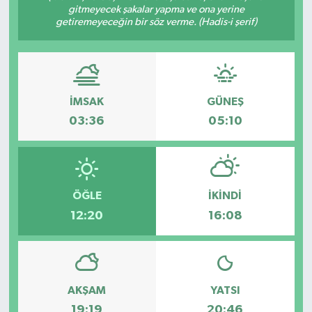
gitmeyecek şakalar yapma ve ona yerine
getiremeyeceğin bir söz verme. (Hadis-i şerif)
ÖZEL HABER
DTO
RESMİ REKLAM
İMSAK
GÜNEŞ
03:36
05:10
ÖĞLE
İKINDI
12:20
16:08
AKŞAM
YATSI
19:19
20:46