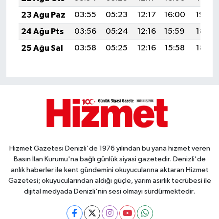
23 Ağu Paz
03:55
05:23
12:17
16:00
19:00
24 Ağu Pts
03:56
05:24
12:16
15:59
18:58
25 Ağu Sal
03:58
05:25
12:16
15:58
18:57
Hizmet Gazetesi Denizli'de 1976 yılından bu yana hizmet veren
Basın İlan Kurumu'na bağlı günlük siyasi gazetedir. Denizli'de
anlık haberler ile kent gündemini okuyucularına aktaran Hizmet
Gazetesi; okuyucularından aldığı güçle, yarım asırlık tecrübesi ile
dijital medyada Denizli'nin sesi olmayı sürdürmektedir.