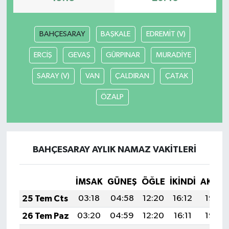
BAHÇESARAY
BAŞKALE
EDREMİT (V)
ERCİŞ
GEVAŞ
GÜRPINAR
MURADİYE
SARAY (V)
VAN
ÇALDIRAN
ÇATAK
ÖZALP
BAHÇESARAY AYLIK NAMAZ VAKITLERI
İMSAK
GÜNEŞ
ÖĞLE
İKINDI
AKŞA
25 Tem Cts
03:18
04:58
12:20
16:12
19:32
26 Tem Paz
03:20
04:59
12:20
16:11
19:32