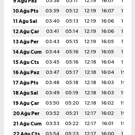
9 Ağu Paz
03:38
05:11
12:19
16:07
19:18
10 Ağu Pts
03:39
05:12
12:19
16:07
19:16
11 Ağu Sal
03:40
05:13
12:19
16:06
19:15
12 Ağu Çar
03:41
05:14
12:19
16:06
19:14
13 Ağu Per
03:43
05:15
12:19
16:05
19:13
14 Ağu Cum
03:44
05:16
12:19
16:05
19:12
15 Ağu Cts
03:45
05:16
12:18
16:04
19:10
16 Ağu Paz
03:47
05:17
12:18
16:04
19:09
17 Ağu Pts
03:48
05:18
12:18
16:03
19:08
18 Ağu Sal
03:49
05:19
12:18
16:03
19:07
19 Ağu Çar
03:50
05:20
12:18
16:02
19:05
20 Ağu Per
03:52
05:21
12:17
16:02
19:04
21 Ağu Cum
03:53
05:22
12:17
16:01
19:03
22 Ağu Cts
03:54
05:23
12:17
16:00
19:01